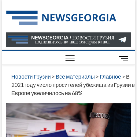
Skip
to
Нов
САМАЯ
content
АКТУАЛ
Гру
ИНФОР
О СОБ
В ГРУЗ
НОВОС
M
ГРУЗИИ
e
ОНЛАЙН
n
Новости Грузии
>
Все материалы
>
Главное
>
В
САЙТЕ 
u
2021 году число просителей убежища из Грузии в
НАЙДЕ
B
Европе увеличилось на 68%
НОВОС
u
ПОЛИТ
t
ЭКОНО
t
КУЛЬТУ
o
СПОРТА
n
МНОГО