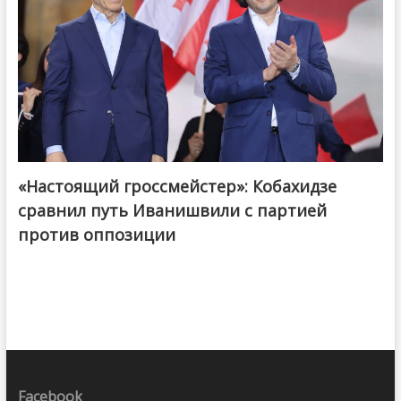
«Настоящий гроссмейстер»: Кобахидзе
@ქართული ოცნება / Georgian Dream
сравнил путь Иванишвили с партией
против оппозиции
Facebook