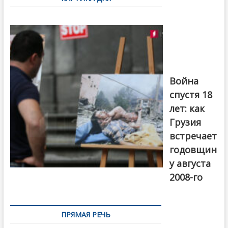
записям
Фотовыставка
на тему
августовской
войны 2008
года в Тбилиси,
август 2018
года. Фото:
Война
Первый канал
спустя 18
лет: как
Грузия
встречает
годовщин
у августа
2008-го
ПРЯМАЯ РЕЧЬ