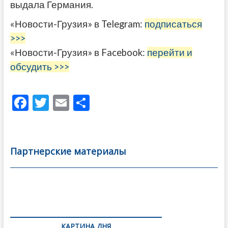
выдала Германия.
«Новости-Грузия» в Telegram:
подписаться
>>>
«Новости-Грузия» в Facebook:
перейти и
обсудить >>>
F
T
E
О
ac
w
m
тп
e
itt
ai
р
b
er
l
а
Партнерские материалы
o
в
o
и
k
ть
Навигация
по
КАРТИНА ДНЯ