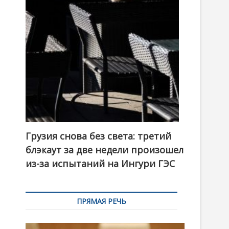
t
o
n
Грузия снова без света: третий
блэкаут за две недели произошел
из-за испытаний на Ингури ГЭС
ПРЯМАЯ РЕЧЬ