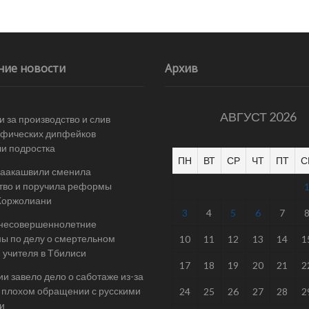
ние новости
Архив
АВГУСТ 2026
и за производство и слив
афических дипфейков
и подростка
ПН
ВТ
СР
ЧТ
ПТ
С
Саакашвили сменила
тво и поручила реформы
Жоржолиани
3
4
5
6
7
 несовершеннолетние
ы по делу о смертельном
10
11
12
13
14
1
 учителя в Тбилиси
17
18
19
20
21
2
ии завело дело о саботаже из-за
 плохом обращении с русскими
24
25
26
27
28
2
и