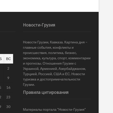
Новости-Грузия
Новости Грузии, Кавказа. Картина дня –
главные события, конфликты и
происшествия, политика, бизнес,
экономика, культура, спорт, комментарии
Б
ВС
и прогнозы. Отношения Грузии с
1
2
Украиной, Арменией, Азербайджаном,
Турцией, Россией, США и ЕС. Новости
8
9
туризма и достопримечательности
Грузии.
5
16
Правила цитирования
2
23
9
30
Материалы портала "Новости-Грузия"