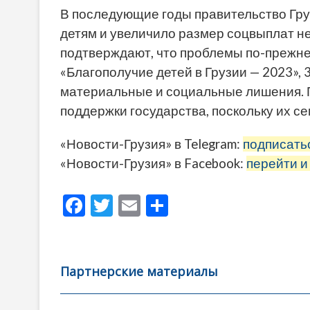
В последующие годы правительство Гр
детям и увеличило размер соцвыплат
подтверждают, что проблемы по-прежн
«Благополучие детей в Грузии — 2023»
материальные и социальные лишения. 
поддержки государства, поскольку их с
«Новости-Грузия» в Telegram:
подписать
«Новости-Грузия» в Facebook:
перейти и
F
T
E
О
ac
w
m
тп
e
itt
ai
р
b
er
l
а
Партнерские материалы
o
в