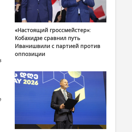
«Настоящий гроссмейстер»:
@ქართული ოცნება / Georgian Dream
Кобахидзе сравнил путь
Иванишвили с партией против
оппозиции
з
е