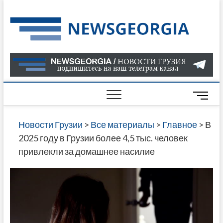
Skip
to
Нов
САМАЯ
content
АКТУАЛ
Гру
ИНФОР
О СОБ
В ГРУЗ
НОВОС
M
ГРУЗИИ
e
ОНЛАЙН
n
Новости Грузии
>
Все материалы
>
Главное
>
В
САЙТЕ 
u
2025 году в Грузии более 4,5 тыс. человек
НАЙДЕ
B
привлекли за домашнее насилие
НОВОС
u
ПОЛИТ
t
ЭКОНО
t
КУЛЬТУ
o
СПОРТА
n
МНОГО