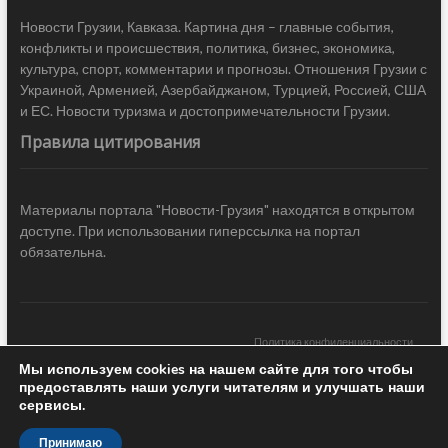
Новости Грузии, Кавказа. Картина дня – главные события,
конфликты и происшествия, политика, бизнес, экономика,
культура, спорт, комментарии и прогнозы. Отношения Грузии с
Украиной, Арменией, Азербайджаном, Турцией, Россией, США
и ЕС. Новости туризма и достопримечательности Грузии.
Правила цитирования
Материалы портала "Новости-Грузия" находятся в открытом
доступе. При использовании гиперссылка на портал
обязательна.
Политика конфиденциальности
Мы используем cookies на нашем сайте для того чтобы
Новости Грузии
| Black Sea Press LTD © 2020 All Rights Reserved /
предоставлять наши услуги читателям и улучшать наши
Design & development —
COCODO BRANDO
сервисы.
Принимаю