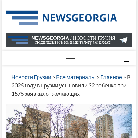
Skip
to
Нов
САМАЯ
content
АКТУАЛ
Гру
ИНФОР
О СОБ
В ГРУЗ
НОВОС
M
ГРУЗИИ
e
ОНЛАЙН
n
Новости Грузии
>
Все материалы
>
Главное
>
В
САЙТЕ 
u
2025 году в Грузии усыновили 32 ребенка при
НАЙДЕ
B
1575 заявках от желающих
НОВОС
u
ПОЛИТ
t
ЭКОНО
t
КУЛЬТУ
o
СПОРТА
n
МНОГО