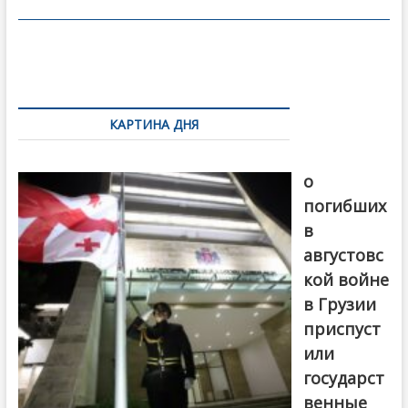
o
в
o
и
k
ть
Навигация
по
КАРТИНА ДНЯ
записям
В память
о
погибших
в
августовс
кой войне
в Грузии
приспуст
или
государст
венные