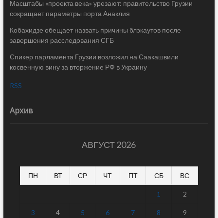
Масштабы «проекта века» урезают: правительство Грузии
сокращает параметры порта Анаклия
Кобахидзе обещает назвать причины блэкаутов после
завершения расследования СГБ
Спикер парламента Грузии возложил на Саакашвили
косвенную вину за вторжение РФ в Украину
RSS
Архив
АВГУСТ 2026
ПН
ВТ
СР
ЧТ
ПТ
СБ
ВС
1
2
3
4
5
6
7
8
9