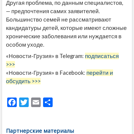
Другая проблема, по данным специалистов,
— предпочтения самих заявителей.
Большинство семей не рассматривают
кандидатуры детей, которые имеют сложные
хронические заболевания или нуждается в
особом уходе.
«Новости-Грузия» в Telegram:
подписаться
>>>
«Новости-Грузия» в Facebook:
перейти и
обсудить >>>
F
T
E
О
ac
w
m
тп
e
itt
ai
р
b
er
l
а
Партнерские материалы