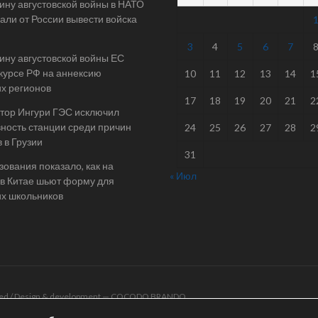
ину августовской войны в НАТО
али от России вывести войска
3
4
5
6
7
ину августовской войны ЕС
 курсе РФ на аннексию
10
11
12
13
14
1
их регионов
17
18
19
20
21
2
тор Ингури ГЭС исключил
ность станции среди причин
24
25
26
27
28
2
 в Грузии
31
ования показало, как на
« Июл
в Китае шьют форму для
их школьников
rved / Design & development —
COCODO BRANDO