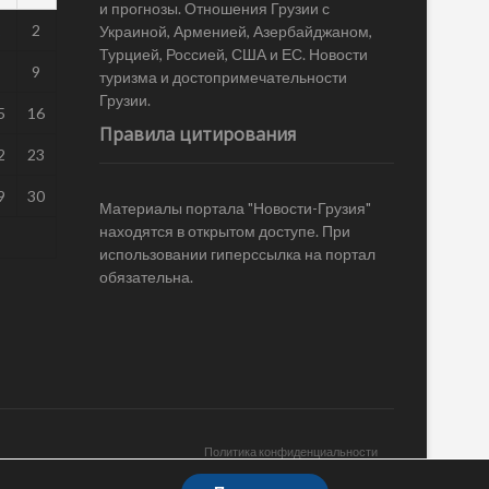
и прогнозы. Отношения Грузии с
1
2
Украиной, Арменией, Азербайджаном,
Турцией, Россией, США и ЕС. Новости
8
9
туризма и достопримечательности
Грузии.
5
16
Правила цитирования
2
23
9
30
Материалы портала "Новости-Грузия"
находятся в открытом доступе. При
использовании гиперссылка на портал
обязательна.
Политика конфиденциальности