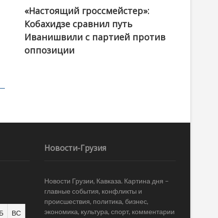
«Настоящий гроссмейстер»:
@ქართული ოცნება / Georgian Dream
Кобахидзе сравнил путь
Иванишвили с партией против
оппозиции
Новости-Грузия
Новости Грузии, Кавказа. Картина дня –
главные события, конфликты и
происшествия, политика, бизнес,
экономика, культура, спорт, комментарии
Б
ВС