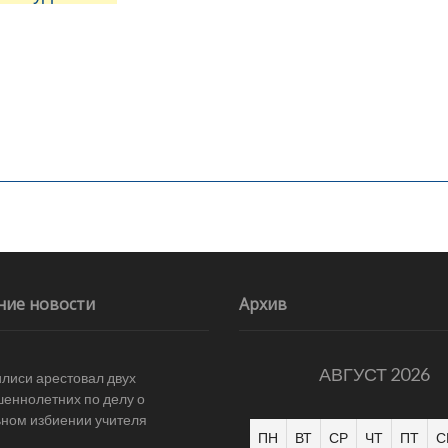
ние новости
Архив
АВГУСТ 2026
илиси арестовал двух
еннолетних по делу о
ном избиении учителя
ПН
ВТ
СР
ЧТ
ПТ
С