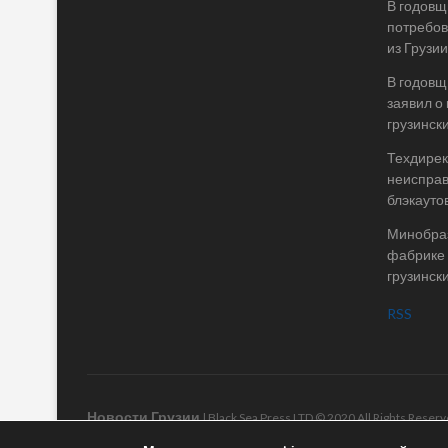
В годовщ
потребов
из Грузии
В годовщ
заявил о
грузинск
Техдирек
неисправ
блэкаутов
Минобраз
фабрике 
грузинск
RSS
Новости Грузии
| Black Sea Press LTD © 2020 All Rights Rese