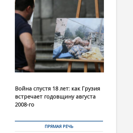
t
o
n
Фотовыставка на тему августовской войны 2008
года в Тбилиси, август 2018 года. Фото: Первый
Война спустя 18 лет: как Грузия
канал
встречает годовщину августа
2008-го
ПРЯМАЯ РЕЧЬ