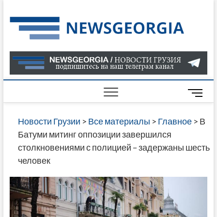
Skip
to
Нов
САМАЯ
content
АКТУАЛ
Гру
ИНФОР
О СОБ
В ГРУЗ
НОВОС
M
ГРУЗИИ
e
ОНЛАЙН
n
Новости Грузии
>
Все материалы
>
Главное
>
В
САЙТЕ 
u
Батуми митинг оппозиции завершился
НАЙДЕ
B
столкновениями с полицией – задержаны шесть
НОВОС
u
человек
ПОЛИТ
t
ЭКОНО
t
КУЛЬТУ
o
СПОРТА
n
МНОГО