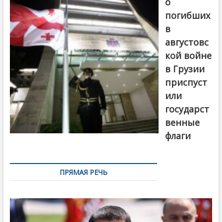
о
погибших
в
августовс
кой войне
в Грузии
приспуст
или
государст
венные
флаги
ПРЯМАЯ РЕЧЬ