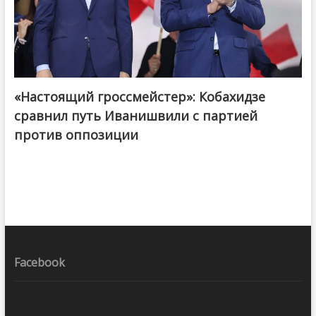
«Настоящий гроссмейстер»: Кобахидзе
@ქართული ოცნება / Georgian Dream
сравнил путь Иванишвили с партией
против оппозиции
Facebook