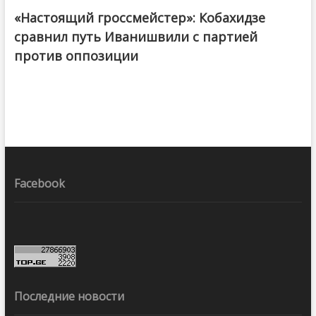
«Настоящий гроссмейстер»: Кобахидзе
@ქართული ოცნება / Georgian Dream
сравнил путь Иванишвили с партией
против оппозиции
Facebook
Последние новости