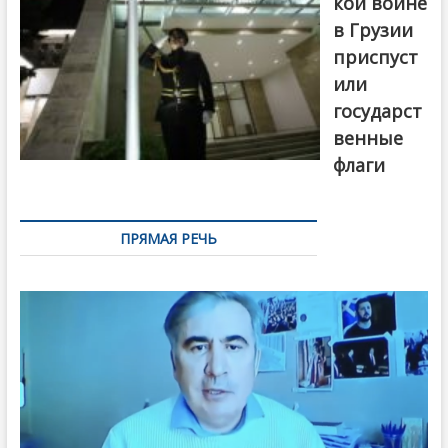
кой войне
в Грузии
приспуст
или
государст
венные
флаги
ПРЯМАЯ РЕЧЬ