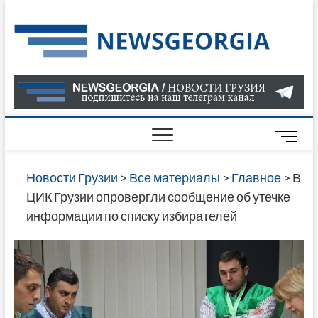
Skip
to
Нов
САМАЯ
content
АКТУАЛ
Гру
ИНФОР
О СОБ
В ГРУЗ
НОВОС
M
ГРУЗИИ
e
ОНЛАЙН
n
Новости Грузии
>
Все материалы
>
Главное
>
В
САЙТЕ 
u
ЦИК Грузии опровергли сообщение об утечке
НАЙДЕ
B
информации по списку избирателей
НОВОС
u
ПОЛИТ
t
ЭКОНО
t
КУЛЬТУ
o
СПОРТА
n
МНОГО