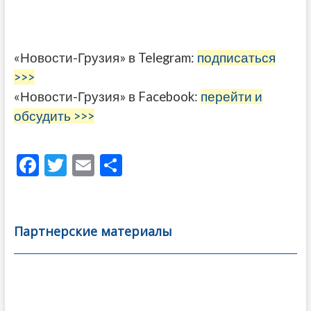
«Новости-Грузия» в Telegram:
подписаться
>>>
«Новости-Грузия» в Facebook:
перейти и
обсудить >>>
F
T
E
О
ac
w
m
тп
e
itt
ai
р
b
er
l
а
Партнерские материалы
o
в
o
и
k
ть
Навигация