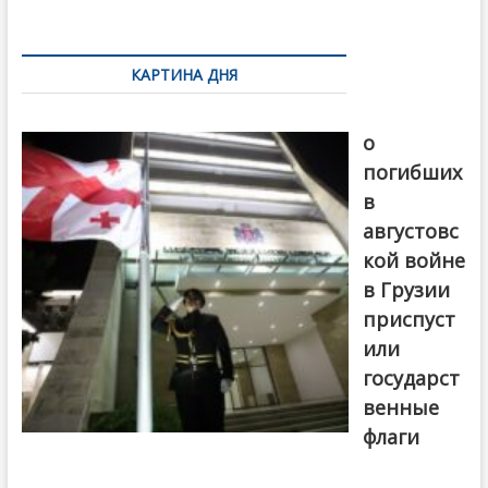
k
ть
Навигация
по
КАРТИНА ДНЯ
записям
В память
о
погибших
в
августовс
кой войне
в Грузии
приспуст
или
государст
венные
флаги