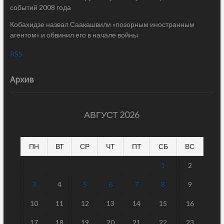
событий 2008 года
Кобахидзе назвал Саакашвили «позорным иностранным
агентом» и обвинил его в начале войны
RSS
Архив
АВГУСТ 2026
ПН
ВТ
СР
ЧТ
ПТ
СБ
ВС
1
2
3
4
5
6
7
8
9
10
11
12
13
14
15
16
17
18
19
20
21
22
23