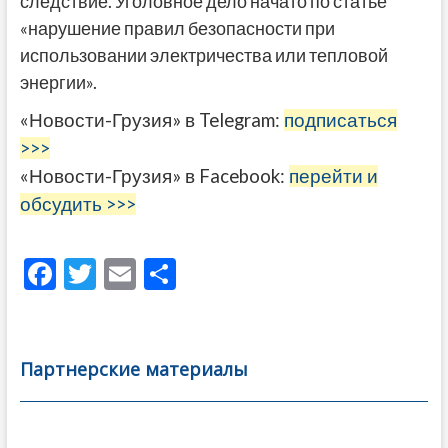
следствие. Уголовное дело начато по статье
«нарушение правил безопасности при
использовании электричества или тепловой
энергии».
«Новости-Грузия» в Telegram:
подписаться
>>>
«Новости-Грузия» в Facebook:
перейти и
обсудить >>>
F
T
E
О
ac
w
m
тп
e
itt
ai
р
b
er
l
а
Партнерские материалы
o
в
o
и