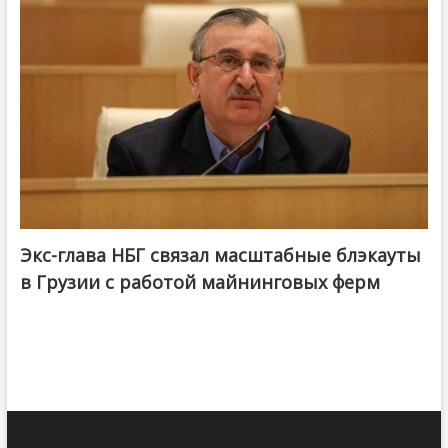
Экс-глава НБГ связал масштабные блэкауты
в Грузии с работой майнинговых ферм