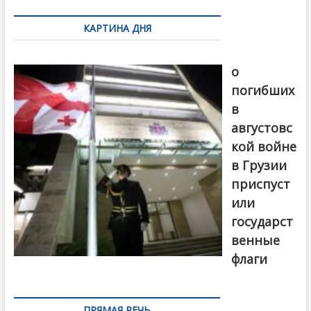
по
КАРТИНА ДНЯ
записям
В память
о
погибших
в
августовс
кой войне
в Грузии
приспуст
или
государст
венные
флаги
ПРЯМАЯ РЕЧЬ