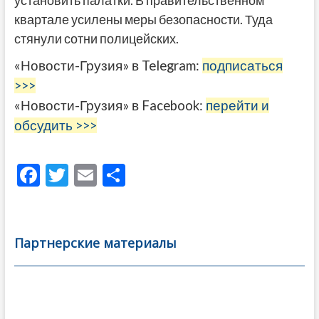
квартале усилены меры безопасности. Туда
стянули сотни полицейских.
«Новости-Грузия» в Telegram:
подписаться
>>>
«Новости-Грузия» в Facebook:
перейти и
обсудить >>>
F
T
E
О
ac
w
m
тп
e
itt
ai
р
b
er
l
а
Партнерские материалы
o
в
o
и
k
ть
Навигация