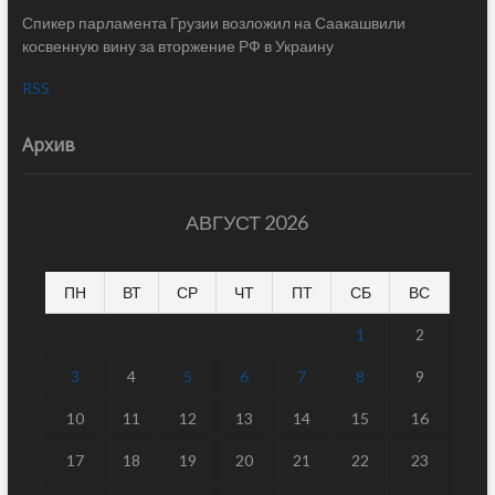
Спикер парламента Грузии возложил на Саакашвили
косвенную вину за вторжение РФ в Украину
RSS
Архив
АВГУСТ 2026
ПН
ВТ
СР
ЧТ
ПТ
СБ
ВС
1
2
3
4
5
6
7
8
9
10
11
12
13
14
15
16
17
18
19
20
21
22
23