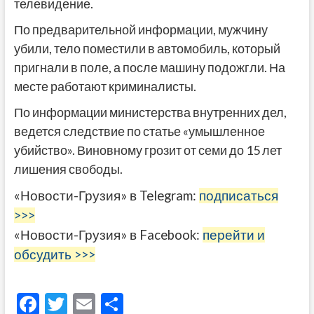
телевидение.
По предварительной информации, мужчину
убили, тело поместили в автомобиль, который
пригнали в поле, а после машину подожгли. На
месте работают криминалисты.
По информации министерства внутренних дел,
ведется следствие по статье «умышленное
убийство». Виновному грозит от семи до 15 лет
лишения свободы.
«Новости-Грузия» в Telegram:
подписаться
>>>
«Новости-Грузия» в Facebook:
перейти и
обсудить >>>
F
T
E
О