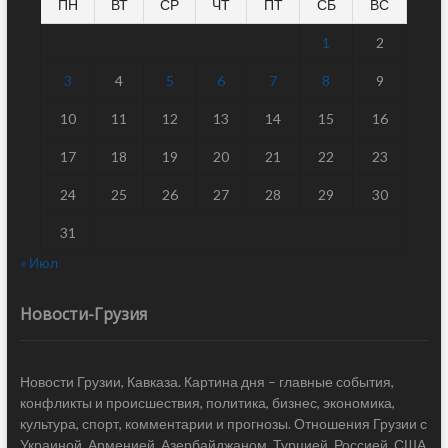
ПН
ВТ
СР
ЧТ
ПТ
СБ
ВС
1
2
3
4
5
6
7
8
9
10
11
12
13
14
15
16
17
18
19
20
21
22
23
24
25
26
27
28
29
30
31
« Июл
Новости-Грузия
Новости Грузии, Кавказа. Картина дня – главные события,
конфликты и происшествия, политика, бизнес, экономика,
культура, спорт, комментарии и прогнозы. Отношения Грузии с
Украиной, Арменией, Азербайджаном, Турцией, Россией, США