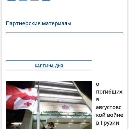
ac
w
m
тп
e
itt
ai
р
b
er
l
а
Партнерские материалы
o
в
o
и
k
ть
Навигация
по
КАРТИНА ДНЯ
записям
В память
о
погибших
в
августовс
кой войне
в Грузии