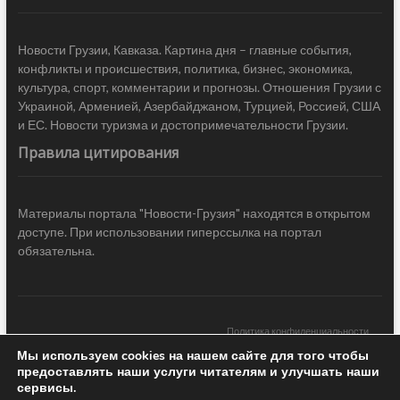
Новости Грузии, Кавказа. Картина дня – главные события,
конфликты и происшествия, политика, бизнес, экономика,
культура, спорт, комментарии и прогнозы. Отношения Грузии с
Украиной, Арменией, Азербайджаном, Турцией, Россией, США
и ЕС. Новости туризма и достопримечательности Грузии.
Правила цитирования
Материалы портала "Новости-Грузия" находятся в открытом
доступе. При использовании гиперссылка на портал
обязательна.
Политика конфиденциальности
Мы используем cookies на нашем сайте для того чтобы
Новости Грузии
| Black Sea Press LTD © 2020 All Rights Reserved /
предоставлять наши услуги читателям и улучшать наши
Design & development —
COCODO BRANDO
сервисы.