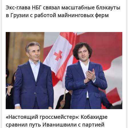
Экс-глава НБГ связал масштабные блэкауты
в Грузии с работой майнинговых ферм
«Настоящий гроссмейстер»: Кобахидзе
@ქართული ოცნება / Georgian Dream
сравнил путь Иванишвили с партией