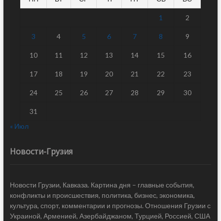
1
2
3
4
5
6
7
8
9
10
11
12
13
14
15
16
17
18
19
20
21
22
23
24
25
26
27
28
29
30
31
« Июл
Новости-Грузия
Новости Грузии, Кавказа. Картина дня – главные события,
конфликты и происшествия, политика, бизнес, экономика,
культура, спорт, комментарии и прогнозы. Отношения Грузии с
Украиной, Арменией, Азербайджаном, Турцией, Россией, США