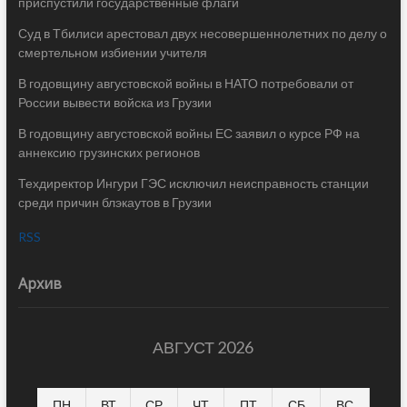
приспустили государственные флаги
Суд в Тбилиси арестовал двух несовершеннолетних по делу о
смертельном избиении учителя
В годовщину августовской войны в НАТО потребовали от
России вывести войска из Грузии
В годовщину августовской войны ЕС заявил о курсе РФ на
аннексию грузинских регионов
Техдиректор Ингури ГЭС исключил неисправность станции
среди причин блэкаутов в Грузии
RSS
Архив
АВГУСТ 2026
ПН
ВТ
СР
ЧТ
ПТ
СБ
ВС