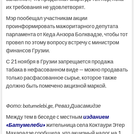
их требования не удовлетворят.
Мэр пообещал участникам акции
проинформировать мажоритарного депутата
парламента от Кеда Анзора Болквадзе, чтобы тот
провел по этому вопросу встречу с министром
финансов Грузии.
С 21 ноября в Грузии запрещается продажа
табака в нефасованном виде — можно продавать
только расфасованное сырье, которое также
должно быть помечено акцизной маркой.
Фото: batumelebi.ge, Реваз Диасамидзе
Между тем в беседе с местным
изданием
«Батумелеби»
жительница села Коктаури Этер
Махарадзе сообщила, что акцизный налог на 1