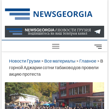
Skip
to
Нов
САМАЯ
content
АКТУАЛ
Гру
ИНФОР
О СОБ
В ГРУЗ
НОВОС
M
ГРУЗИИ
e
ОНЛАЙН
n
Новости Грузии
>
Все материалы
>
Главное
>
В
САЙТЕ 
u
горной Аджарии сотни табаководов провели
НАЙДЕ
B
акцию протеста
НОВОС
u
ПОЛИТ
t
ЭКОНО
t
КУЛЬТУ
o
СПОРТА
n
МНОГО