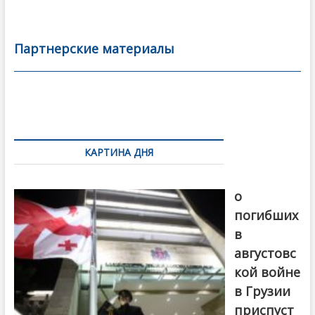
ac
w
m
тп
e
itt
ai
р
b
er
l
а
Партнерские материалы
o
в
o
и
k
ть
Навигация
по
КАРТИНА ДНЯ
записям
В память
о
погибших
в
августовс
кой войне
в Грузии
приспуст