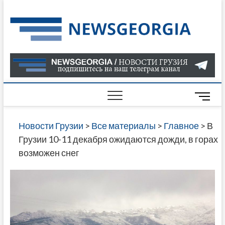
Skip
to
Нов
САМАЯ
content
АКТУАЛ
Гру
ИНФОР
О СОБ
В ГРУЗ
НОВОС
M
ГРУЗИИ
e
ОНЛАЙН
n
Новости Грузии
>
Все материалы
>
Главное
>
В
САЙТЕ 
u
Грузии 10-11 декабря ожидаются дожди, в горах
НАЙДЕ
B
возможен снег
НОВОС
u
ПОЛИТ
t
ЭКОНО
t
КУЛЬТУ
o
СПОРТА
n
МНОГО