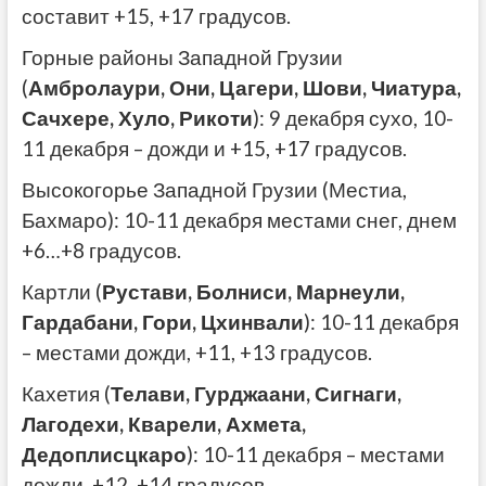
составит +15, +17 градусов.
Горные районы Западной Грузии
(
Амбролаури, Они, Цагери, Шови, Чиатура,
Сачхере, Хуло, Рикоти
): 9 декабря сухо, 10-
11 декабря – дожди и +15, +17 градусов.
Высокогорье Западной Грузии (Местиа,
Бахмаро): 10-11 декабря местами снег, днем
+6…+8 градусов.
Картли (
Рустави, Болниси, Марнеули,
Гардабани, Гори, Цхинвали
): 10-11 декабря
– местами дожди, +11, +13 градусов.
Кахетия (
Телави, Гурджаани, Сигнаги,
Лагодехи, Кварели, Ахмета,
Дедоплисцкаро
): 10-11 декабря – местами
дожди, +12, +14 градусов.