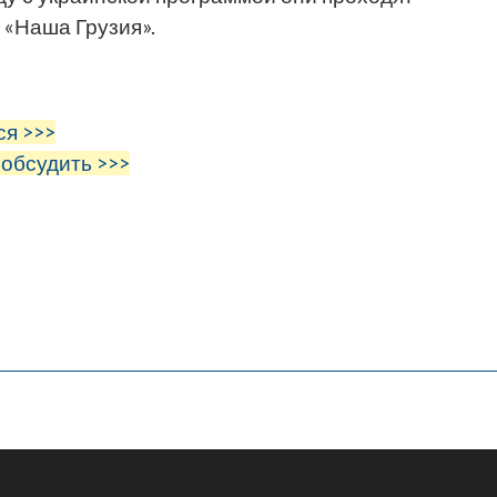
 «Наша Грузия».
ся >>>
 обсудить >>>