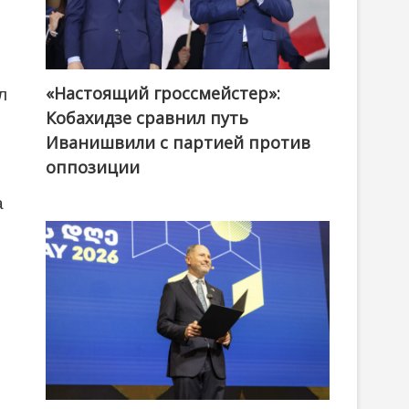
«Настоящий гроссмейстер»:
@ქართული ოცნება / Georgian Dream
л
Кобахидзе сравнил путь
Иванишвили с партией против
оппозиции
а