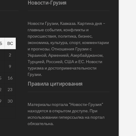
Новости-Грузия
Новости Грузии, Кавказа. Картина дня –
главные события, конфликты и
происшествия, политика, бизнес,
экономика, культура, спорт, комментарии
Б
ВС
и прогнозы. Отношения Грузии с
1
2
Украиной, Арменией, Азербайджаном,
Турцией, Россией, США и ЕС. Новости
8
9
туризма и достопримечательности
Грузии.
5
16
Правила цитирования
2
23
9
30
Материалы портала "Новости-Грузия"
находятся в открытом доступе. При
использовании гиперссылка на портал
обязательна.