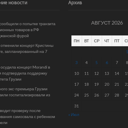
ние новости
Архив
АВГУСТ 2026
 сообщили о попытке транзита
ионных товаров в РФ
джанской фурой
ПН
ВТ
СР
ЧТ
ПТ
С
 отменили концерт Кристины
е, запланированный на 7
3
4
5
6
7
осудила концерт Morandi в
и подтвердила поддержку
10
11
12
13
14
1
тета Грузии
17
18
19
20
21
2
ого экс-премьера Грузии
или госпитализировали из
24
25
26
27
28
2
31
одит проверку после
« Июл
вания самосвала с ребенком
вели