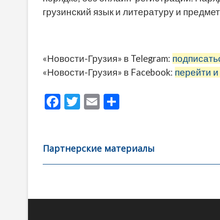
грузинский язык и литературу и предмет
«Новости-Грузия» в Telegram:
подписать
«Новости-Грузия» в Facebook:
перейти и
F
T
E
О
ac
w
m
тп
e
itt
ai
р
b
er
l
а
Партнерские материалы
o
в
o
и
k
ть
Навигация
по