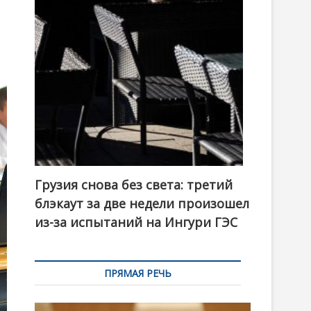
t
o
n
Грузия снова без света: третий
блэкаут за две недели произошел
из-за испытаний на Ингури ГЭС
ПРЯМАЯ РЕЧЬ