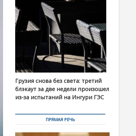
t
o
n
Грузия снова без света: третий
блэкаут за две недели произошел
из-за испытаний на Ингури ГЭС
ПРЯМАЯ РЕЧЬ