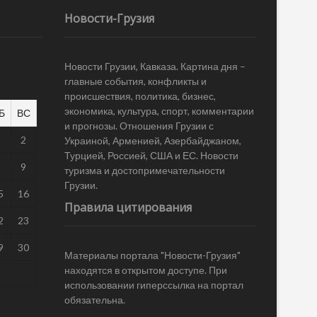
Новости-Грузия
Новости Грузии, Кавказа. Картина дня –
главные события, конфликты и
происшествия, политика, бизнес,
экономика, культура, спорт, комментарии
Б
ВС
и прогнозы. Отношения Грузии с
1
2
Украиной, Арменией, Азербайджаном,
Турцией, Россией, США и ЕС. Новости
8
9
туризма и достопримечательности
Грузии.
5
16
Правила цитирования
2
23
9
30
Материалы портала "Новости-Грузия"
находятся в открытом доступе. При
использовании гиперссылка на портал
обязательна.