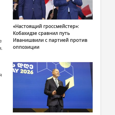
«Настоящий гроссмейстер»:
@ქართული ოცნება / Georgian Dream
Кобахидзе сравнил путь
Иванишвили с партией против
е
оппозиции
.
я