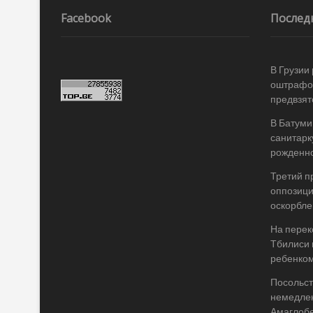
по
записям
Facebook
Послед
В Грузии
оштрафов
предвзят
В Батуми
санитарк
рожденно
Третий п
оппозици
оскорбле
На перек
Тбилиси 
ребенком
Посольст
немедле
Амаглоб