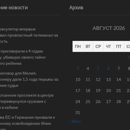
ние новости
Архив
АВГУСТ 2026
 регулятор впервые
ал провластный телеканал за
ость
ПН
ВТ
СР
ЧТ
ПТ
С
 приговорили к 4 годам
у, убившую своего тайно
го ребенка
3
4
5
6
7
риговор для Мелия:
онеру дали 1,5 года тюрьмы за
10
11
12
13
14
1
ние судьи
17
18
19
20
21
2
опанном проспекте в центре
перевернулся грузовик с
24
25
26
27
28
2
 в кабине
31
ва ЕС и Германии призвали к
« Июл
нному освобождению Мзии
ели