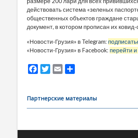
размере 200 лари для всех привившихся 
действовать система «зеленых паспорт
общественных объектов граждане стар
документ, в котором прописан их ковид-
«Новости-Грузия» в Telegram:
подписать
«Новости-Грузия» в Facebook:
перейти и
F
T
E
О
ac
w
m
тп
e
itt
ai
р
b
er
l
а
Партнерские материалы
o
в
o
и
k
ть
Навигация