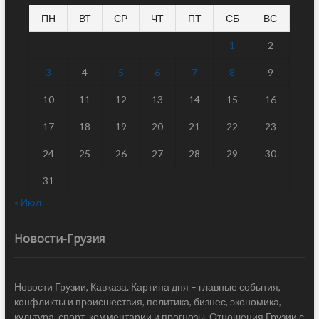
ПН
ВТ
СР
ЧТ
ПТ
СБ
ВС
1
2
3
4
5
6
7
8
9
10
11
12
13
14
15
16
17
18
19
20
21
22
23
24
25
26
27
28
29
30
31
« Июл
Новости-Грузия
Новости Грузии, Кавказа. Картина дня – главные события,
конфликты и происшествия, политика, бизнес, экономика,
культура, спорт, комментарии и прогнозы. Отношения Грузии с