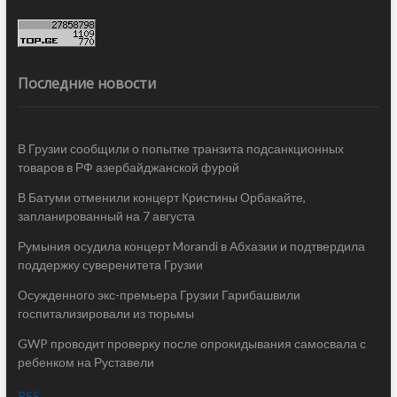
Последние новости
В Грузии сообщили о попытке транзита подсанкционных
товаров в РФ азербайджанской фурой
В Батуми отменили концерт Кристины Орбакайте,
запланированный на 7 августа
Румыния осудила концерт Morandi в Абхазии и подтвердила
поддержку суверенитета Грузии
Осужденного экс-премьера Грузии Гарибашвили
госпитализировали из тюрьмы
GWP проводит проверку после опрокидывания самосвала с
ребенком на Руставели
RSS