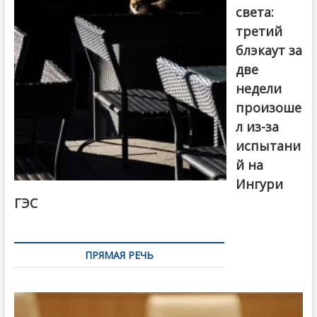
света:
третий
блэкаут за
две
недели
произоше
л из-за
испытани
й на
Ингури
ГЭС
ПРЯМАЯ РЕЧЬ