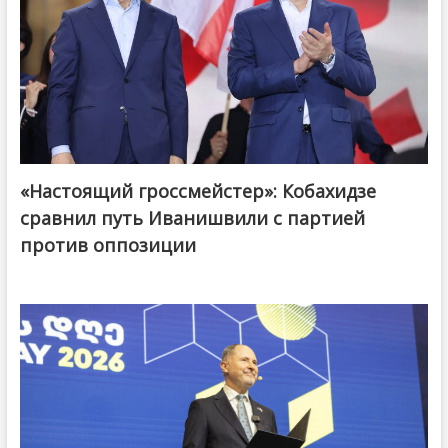
«Настоящий гроссмейстер»: Кобахидзе
@ქართული ოცნება / Georgian Dream
сравнил путь Иванишвили с партией
против оппозиции