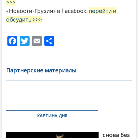
>>>
«Новости-Грузия» в Facebook:
перейти и
обсудить >>>
F
T
E
О
ac
w
m
тп
e
itt
ai
р
b
er
l
а
Партнерские материалы
o
в
o
и
k
ть
Навигация
по
КАРТИНА ДНЯ
записям
Грузия
снова без