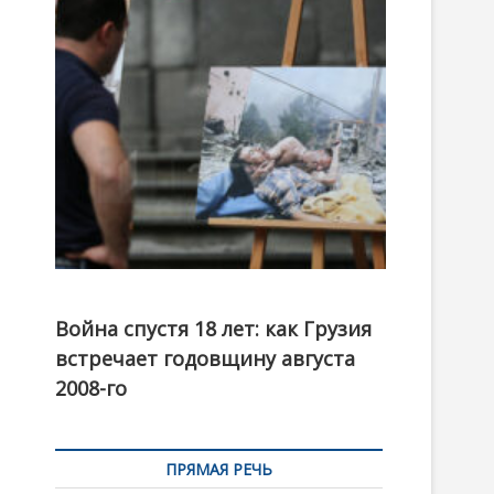
t
o
n
Фотовыставка на тему августовской войны 2008
года в Тбилиси, август 2018 года. Фото: Первый
Война спустя 18 лет: как Грузия
канал
встречает годовщину августа
2008-го
ПРЯМАЯ РЕЧЬ