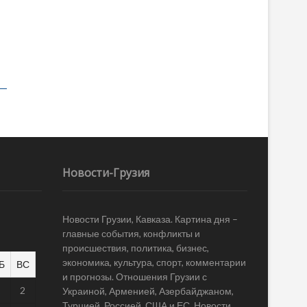
Новости-Грузия
Новости Грузии, Кавказа. Картина дня –
главные события, конфликты и
происшествия, политика, бизнес,
экономика, культура, спорт, комментарии
Б
ВС
и прогнозы. Отношения Грузии с
1
2
Украиной, Арменией, Азербайджаном,
Турцией, Россией, США и ЕС. Новости