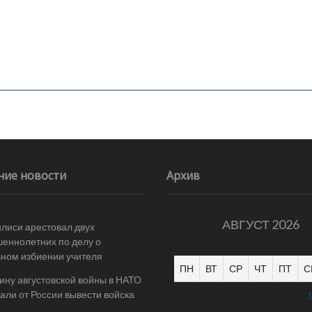
ние новости
Архив
АВГУСТ 2026
илиси арестовал двух
еннолетних по делу о
ном избиении учителя
ПН
ВТ
СР
ЧТ
ПТ
С
ину августовской войны в НАТО
али от России вывести войска