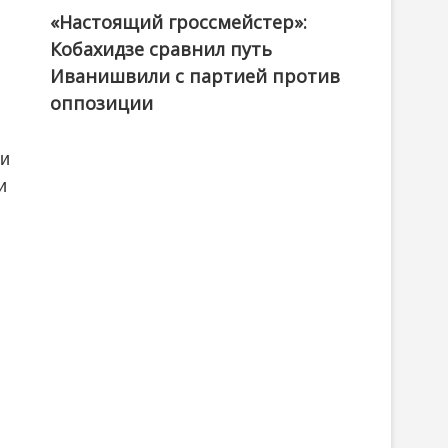
«Настоящий гроссмейстер»:
@ქართული ოცნება / Georgian Dream
Кобахидзе сравнил путь
Иванишвили с партией против
оппозиции
ии
и