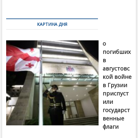
k
ть
Навигация
по
КАРТИНА ДНЯ
записям
В память
о
погибших
в
августовс
кой войне
в Грузии
приспуст
или
государст
венные
флаги