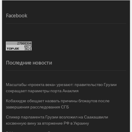
Facebook
Последние новости
Масштабы «проекта века» урезают: правительство Грузии
сокращает параметры порта Анаклия
Кобахидзе обещает назвать причины блэкаутов после
завершения расследования СГБ
Спикер парламента Грузии возложил на Саакашвили
косвенную вину за вторжение РФ в Украину