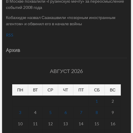
В Москве похвалили «Грузинскую мечту» за переосмысление
событий 2008 года
Кобахидзе назвал Саакашвили «позорным иностранным
агентом» и обвинил его в начале войны
RSS
Архив
АВГУСТ 2026
ПН
ВТ
СР
ЧТ
ПТ
СБ
ВС
1
2
3
4
5
6
7
8
9
10
11
12
13
14
15
16