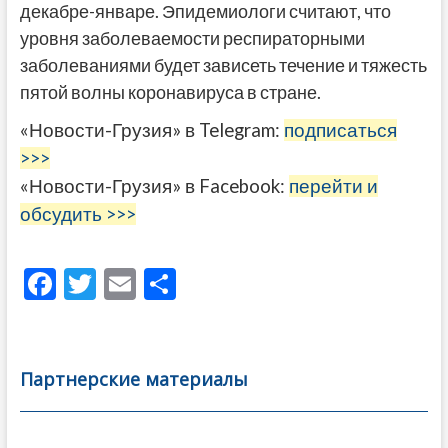
декабре-январе. Эпидемиологи считают, что
уровня заболеваемости респираторными
заболеваниями будет зависеть течение и тяжесть
пятой волны коронавируса в стране.
«Новости-Грузия» в Telegram:
подписаться
>>>
«Новости-Грузия» в Facebook:
перейти и
обсудить >>>
F
T
E
О
ac
w
m
тп
e
itt
ai
р
b
er
l
а
Партнерские материалы
o
в
o
и