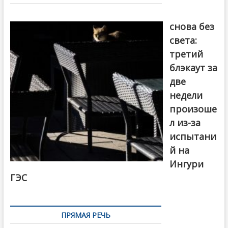
записям
Грузия
снова без
света:
третий
блэкаут за
две
недели
произоше
л из-за
испытани
й на
Ингури
ГЭС
ПРЯМАЯ РЕЧЬ