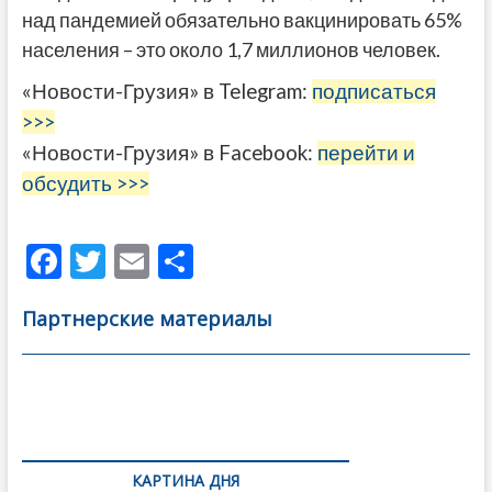
над пандемией обязательно вакцинировать 65%
населения – это около 1,7 миллионов человек.
«Новости-Грузия» в Telegram:
подписаться
>>>
«Новости-Грузия» в Facebook:
перейти и
обсудить >>>
F
T
E
О
ac
w
m
тп
Партнерские материалы
e
itt
ai
р
b
er
l
а
o
в
Навигация
o
и
по
k
ть
КАРТИНА ДНЯ