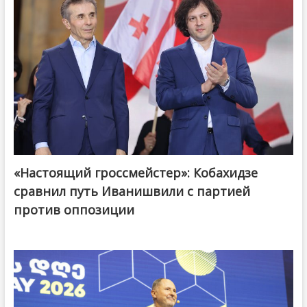
«Настоящий гроссмейстер»: Кобахидзе
@ქართული ოცნება / Georgian Dream
сравнил путь Иванишвили с партией
против оппозиции