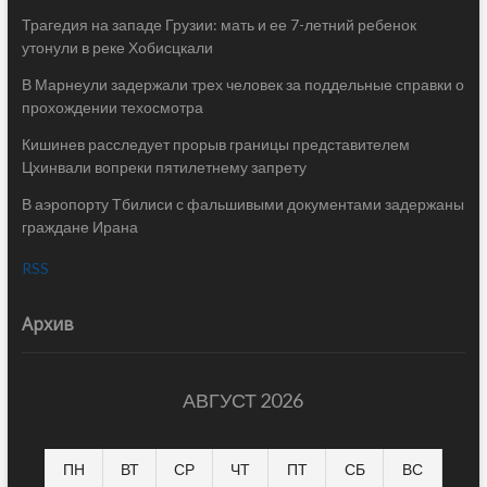
Трагедия на западе Грузии: мать и ее 7-летний ребенок
утонули в реке Хобисцкали
В Марнеули задержали трех человек за поддельные справки о
прохождении техосмотра
Кишинев расследует прорыв границы представителем
Цхинвали вопреки пятилетнему запрету
В аэропорту Тбилиси с фальшивыми документами задержаны
граждане Ирана
RSS
Архив
АВГУСТ 2026
ПН
ВТ
СР
ЧТ
ПТ
СБ
ВС