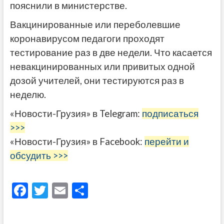
пояснили в министерстве.
Вакцинированные или переболевшие
коронавирусом педагоги проходят
тестирование раз в две недели. Что касается
невакцинированных или привитых одной
дозой учителей, они тестируются раз в
неделю.
«Новости-Грузия» в Telegram:
подписаться
>>>
«Новости-Грузия» в Facebook:
перейти и
обсудить >>>
F
T
E
О
ac
w
m
тп
e
itt
ai
р