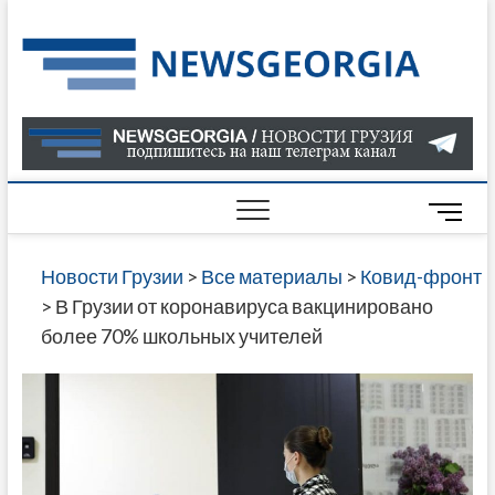
Skip
to
Нов
САМАЯ
content
АКТУАЛ
Гру
ИНФОР
О СОБ
В ГРУЗ
НОВОС
M
ГРУЗИИ
e
ОНЛАЙН
n
Новости Грузии
>
Все материалы
>
Ковид-фронт
САЙТЕ 
u
>
В Грузии от коронавируса вакцинировано
НАЙДЕ
B
более 70% школьных учителей
НОВОС
u
ПОЛИТ
t
ЭКОНО
t
КУЛЬТУ
o
СПОРТА
n
МНОГО