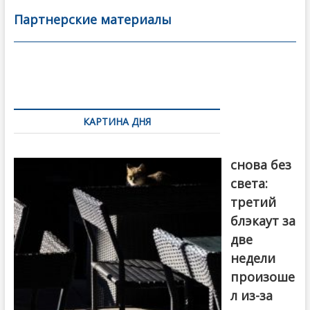
b
er
l
а
Партнерские материалы
o
в
o
и
k
ть
Навигация
по
КАРТИНА ДНЯ
записям
Грузия
снова без
света:
третий
блэкаут за
две
недели
произоше
л из-за