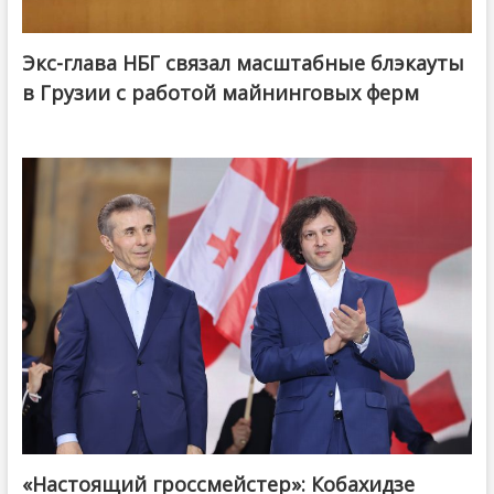
Экс-глава НБГ связал масштабные блэкауты
в Грузии с работой майнинговых ферм
«Настоящий гроссмейстер»: Кобахидзе
@ქართული ოცნება / Georgian Dream