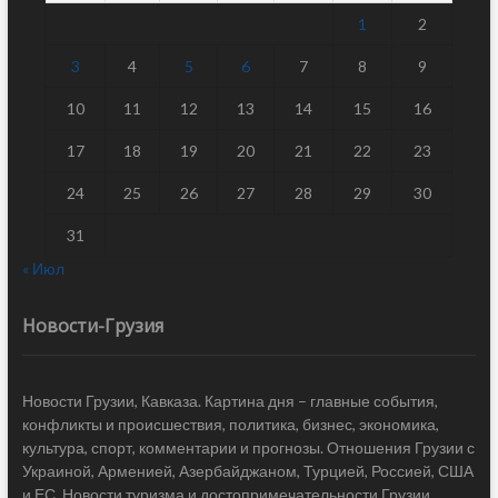
1
2
3
4
5
6
7
8
9
10
11
12
13
14
15
16
17
18
19
20
21
22
23
24
25
26
27
28
29
30
31
« Июл
Новости-Грузия
Новости Грузии, Кавказа. Картина дня – главные события,
конфликты и происшествия, политика, бизнес, экономика,
культура, спорт, комментарии и прогнозы. Отношения Грузии с
Украиной, Арменией, Азербайджаном, Турцией, Россией, США
и ЕС. Новости туризма и достопримечательности Грузии.