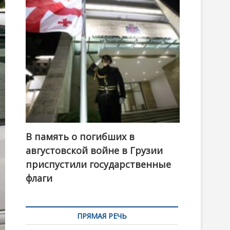
t
o
n
В память о погибших в
августовской войне в Грузии
приспустили государственные
флаги
ПРЯМАЯ РЕЧЬ