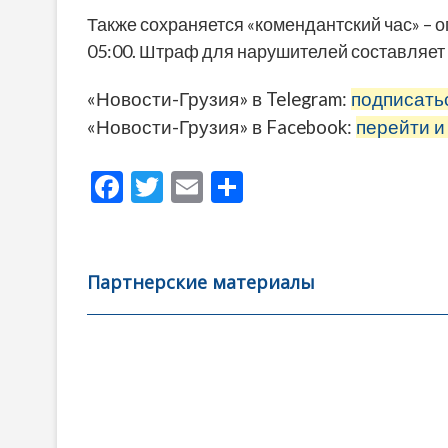
Также сохраняется «комендантский час» – 
05:00. Штраф для нарушителей составляет 
«Новости-Грузия» в Telegram:
подписать
«Новости-Грузия» в Facebook:
перейти и
F
T
E
О
ac
w
m
тп
e
itt
ai
р
b
er
l
а
Партнерские материалы
o
в
o
и
k
ть
Навигация
по
записям