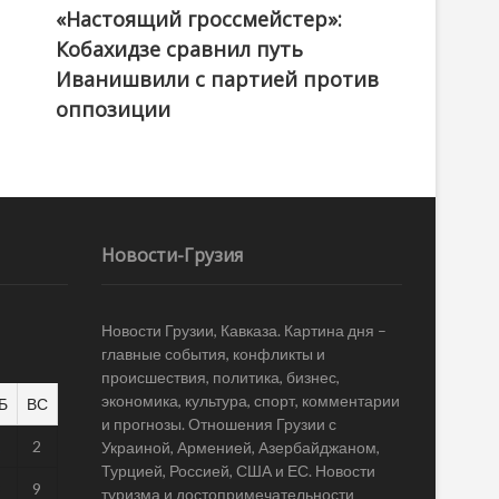
«Настоящий гроссмейстер»:
@ქართული ოცნება / Georgian Dream
Кобахидзе сравнил путь
Иванишвили с партией против
оппозиции
Новости-Грузия
Новости Грузии, Кавказа. Картина дня –
главные события, конфликты и
происшествия, политика, бизнес,
экономика, культура, спорт, комментарии
Б
ВС
и прогнозы. Отношения Грузии с
1
2
Украиной, Арменией, Азербайджаном,
Турцией, Россией, США и ЕС. Новости
8
9
туризма и достопримечательности