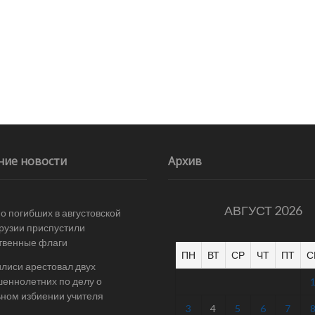
ние новости
Архив
АВГУСТ 2026
 о погибших в августовской
Грузии приспустили
твенные флаги
ПН
ВТ
СР
ЧТ
ПТ
С
илиси арестовал двух
еннолетних по делу о
ном избиении учителя
3
4
5
6
7