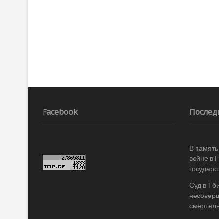
Facebook
Послед
В память
войне в 
государс
Суд в Тб
несоверш
смертель