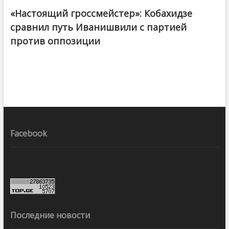
«Настоящий гроссмейстер»: Кобахидзе
@ქართული ოცნება / Georgian Dream
сравнил путь Иванишвили с партией
против оппозиции
Facebook
Последние новости