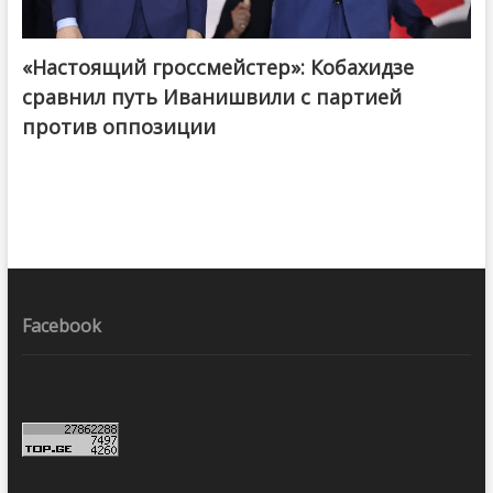
«Настоящий гроссмейстер»: Кобахидзе
@ქართული ოცნება / Georgian Dream
сравнил путь Иванишвили с партией
против оппозиции
Facebook