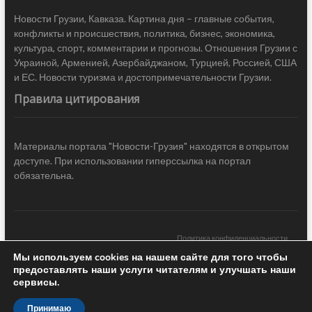
Новости Грузии, Кавказа. Картина дня – главные события,
конфликты и происшествия, политика, бизнес, экономика,
культура, спорт, комментарии и прогнозы. Отношения Грузии с
Украиной, Арменией, Азербайджаном, Турцией, Россией, США
и ЕС. Новости туризма и достопримечательности Грузии.
Правила цитирования
Материалы портала "Новости-Грузия" находятся в открытом
доступе. При использовании гиперссылка на портал
обязательна.
Политика конфиденциальности
Мы используем cookies на нашем сайте для того чтобы
Новости Грузии
| Black Sea Press LTD © 2020 All Rights Reserved /
предоставлять наши услуги читателям и улучшать наши
Design & development —
COCODO BRANDO
сервисы.
Принимаю