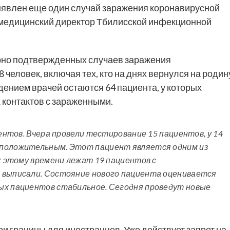
явлен еще один случай заражения коронавирусной
 медицинский директор Тбилисской инфекционной
торно подтвержденных случаев заражения
 человек, включая тех, кто на днях вернулся на родин
дением врачей остаются 64 пациента, у которых
 контактов с зараженными.
иентов. Вчера провели тестирование 15 пациентов, у 14
 положительным. Этот пациент является одним из
 к этому времени лежат 19 пациентов с
 выписали. Состояние нового пациента оценивается
ых пациентов стабильное. Сегодня проведут новые
вои границы для иностранцев. Уже действует запрет на