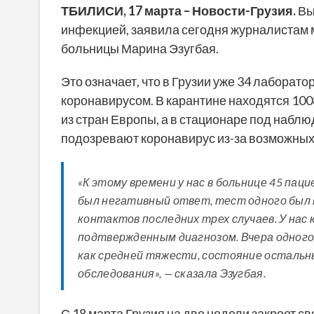
ТБИЛИСИ,
17
марта – Новости-Грузия.
Вы
инфекцией, заявила сегодня журналистам
больницы Марина Эзугбая.
Это означает, что в Грузии уже 34 лабора
коронавирусом. В карантине находятся 1008
из стран Европы, а в стационаре под наблю
подозревают коронавирус из-за возможных
«К этому времени у нас в больнице 45 пац
был негативный ответ, тест одного был
контактов последних трех случаев. У нас
подтвержденным диагнозом. Вчера одного
как средней тяжести, состояние остальн
обследования», — сказала Эзугбая.
С 18 марта Грузия на две недели закроет с