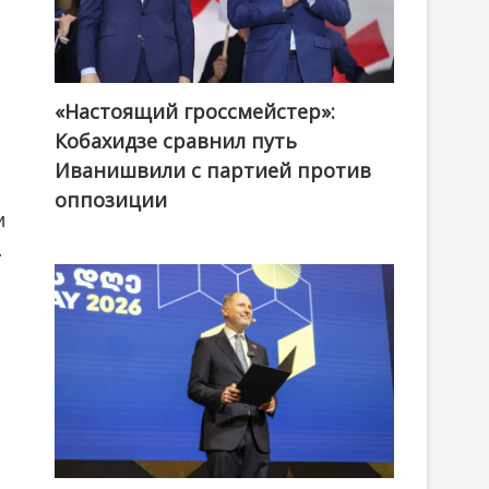
«Настоящий гроссмейстер»:
@ქართული ოცნება / Georgian Dream
Кобахидзе сравнил путь
Иванишвили с партией против
оппозиции
и
.