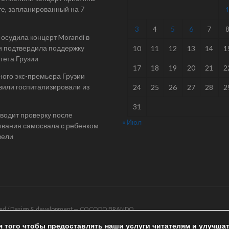
е, запланированный на 7
3
4
5
6
7
осудила концерт Morandi в
и подтвердила поддержку
10
11
12
13
14
1
тета Грузии
17
18
19
20
21
2
ого экс-премьера Грузии
или госпитализировали из
24
25
26
27
28
2
31
одит проверку после
« Июл
вания самосвала с ребенком
вели
rved / Design & development —
COCODO BRANDO
я того чтобы предоставлять наши услуги читателям и улучша