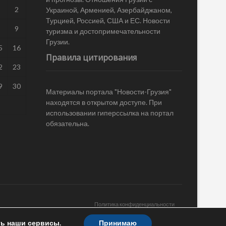
1
2
Украиной, Арменией, Азербайджаном,
Турцией, Россией, США и ЕС. Новости
8
9
туризма и достопримечательности
Грузии.
5
16
Правила цитирования
2
23
9
30
Материалы портала "Новости-Грузия"
находятся в открытом доступе. При
использовании гиперссылка на портал
обязательна.
Политика конфиденциальности
ть наши сервисы.
Принимаю