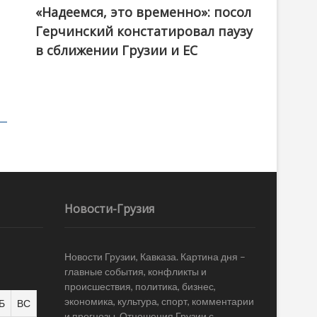
«Надеемся, это временно»: посол
Герчинский констатировал паузу
в сближении Грузии и ЕС
Новости-Грузия
Новости Грузии, Кавказа. Картина дня –
главные события, конфликты и
происшествия, политика, бизнес,
экономика, культура, спорт, комментарии
Б
ВС
и прогнозы. Отношения Грузии с