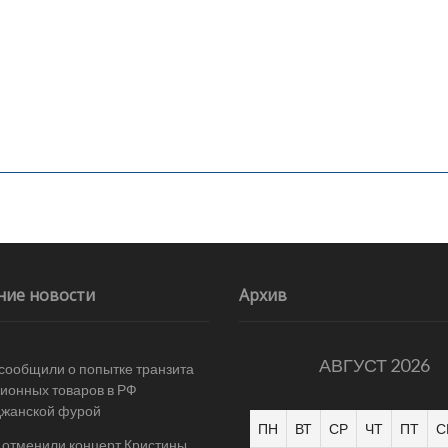
ние новости
Архив
АВГУСТ 2026
 сообщили о попытке транзита
ионных товаров в РФ
джанской фурой
ПН
ВТ
СР
ЧТ
ПТ
С
 отменили концерт Кристины