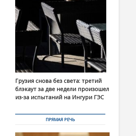
t
o
n
Грузия снова без света: третий
блэкаут за две недели произошел
из-за испытаний на Ингури ГЭС
ПРЯМАЯ РЕЧЬ