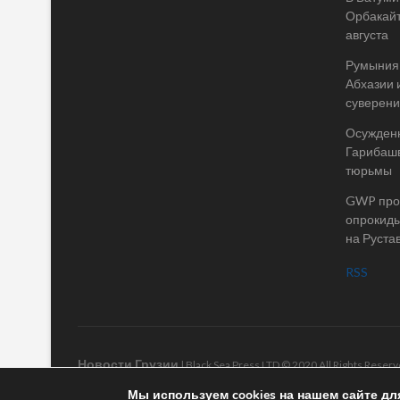
Орбакайт
августа
Румыния 
Абхазии 
суверени
Осужденн
Гарибашв
тюрьмы
GWP пров
опрокиды
на Руста
RSS
Новости Грузии
| Black Sea Press LTD © 2020 All Rights Rese
Мы используем cookies на нашем сайте дл