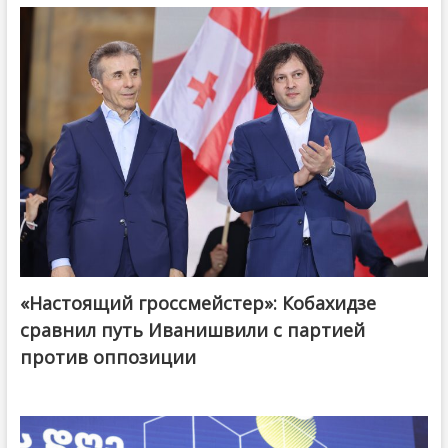
«Настоящий гроссмейстер»: Кобахидзе
@ქართული ოცნება / Georgian Dream
сравнил путь Иванишвили с партией
против оппозиции