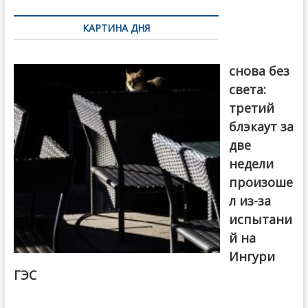
по
КАРТИНА ДНЯ
записям
Грузия
снова без
света:
третий
блэкаут за
две
недели
произоше
л из-за
испытани
й на
Ингури
ГЭС