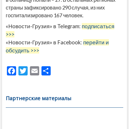
страны зафиксировано 290 случая, из них
госпитализировано 167 человек.
«Новости-Грузия» в Telegram:
подписаться
>>>
«Новости-Грузия» в Facebook:
перейти и
обсудить >>>
F
T
E
О
ac
w
m
тп
e
itt
ai
р
b
er
l
а
Партнерские материалы
o
в
o
и
k
ть
Навигация