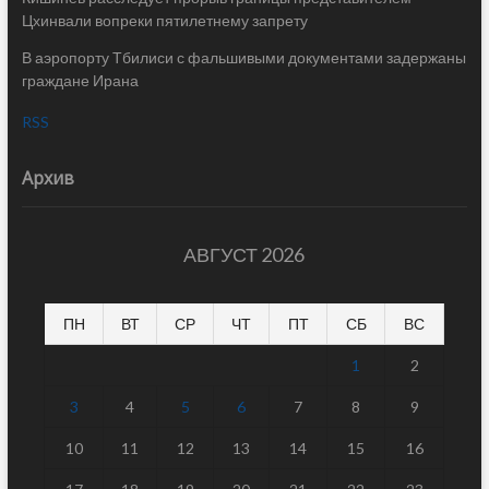
Цхинвали вопреки пятилетнему запрету
В аэропорту Тбилиси с фальшивыми документами задержаны
граждане Ирана
RSS
Архив
АВГУСТ 2026
ПН
ВТ
СР
ЧТ
ПТ
СБ
ВС
1
2
3
4
5
6
7
8
9
10
11
12
13
14
15
16