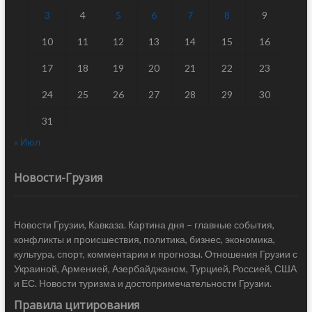
3
4
5
6
7
8
9
10
11
12
13
14
15
16
17
18
19
20
21
22
23
24
25
26
27
28
29
30
31
« Июл
Новости-Грузия
Новости Грузии, Кавказа. Картина дня – главные события,
конфликты и происшествия, политика, бизнес, экономика,
культура, спорт, комментарии и прогнозы. Отношения Грузии с
Украиной, Арменией, Азербайджаном, Турцией, Россией, США
и ЕС. Новости туризма и достопримечательности Грузии.
Правила цитирования