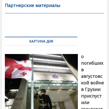
b
er
l
а
Партнерские материалы
o
в
o
и
k
ть
Навигация
по
КАРТИНА ДНЯ
записям
В память
о
погибших
в
августовс
кой войне
в Грузии
приспуст
или