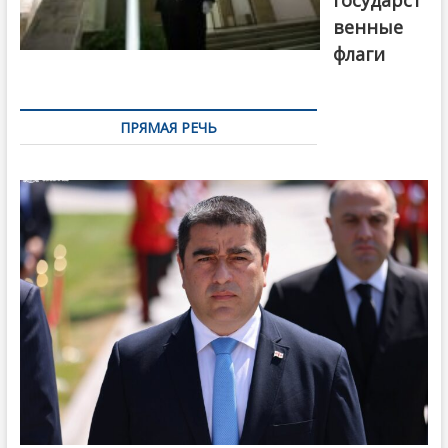
государст
венные
флаги
ПРЯМАЯ РЕЧЬ