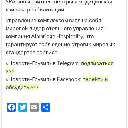
SPA-зоны, фитнес-центры и медицинская
клиника реабилитации.
Управление комплексом взял на себя
мировой лидер отельного управления –
компания Aimbridge Hospitality, что
гарантирует соблюдение строгих мировых
стандартов сервиса.
«Новости-Грузия» в Telegram:
подписаться
>>>
«Новости-Грузия» в Facebook:
перейти и
обсудить >>>
F
T
E
О
ac
w
m
тп
e
itt
ai
р