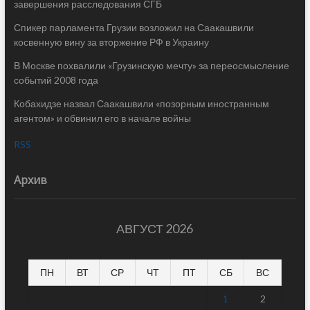
завершения расследования СГБ
Спикер парламента Грузии возложил на Саакашвили
косвенную вину за вторжение РФ в Украину
В Москве похвалили «Грузинскую мечту» за переосмысление
событий 2008 года
Кобахидзе назвал Саакашвили «позорным иностранным
агентом» и обвинил его в начале войны
RSS
Архив
АВГУСТ 2026
ПН
ВТ
СР
ЧТ
ПТ
СБ
ВС
1
2