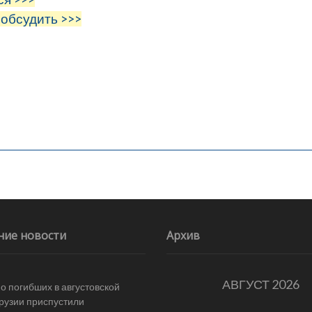
 обсудить >>>
ние новости
Архив
АВГУСТ 2026
 о погибших в августовской
Грузии приспустили