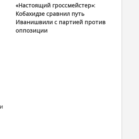
«Настоящий гроссмейстер»:
@ქართული ოცნება / Georgian Dream
Кобахидзе сравнил путь
Иванишвили с партией против
оппозиции
 и