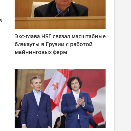
в
Экс-глава НБГ связал масштабные
блэкауты в Грузии с работой
майнинговых ферм
е