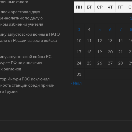
твенные флаги
ПН
ВТ
СР
ЧТ
ПТ
С
илиси арестовал двух
еннолетних по делу о
ном избиении учителя
3
4
5
6
7
ину августовской войны в НАТО
али от России вывести войска
10
11
12
13
14
1
17
18
19
20
21
2
ину августовской войны ЕС
 курсе РФ на аннексию
24
25
26
27
28
2
их регионов
31
тор Ингури ГЭС исключил
« Июл
ность станции среди причин
 в Грузии