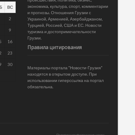
экономика, культура, спорт, комментарии
Б
ВС
и прогнозы. Отношения Грузии с
1
2
Украиной, Арменией, Азербайджаном,
Турцией, Россией, США и ЕС. Новости
8
9
туризма и достопримечательности
Грузии.
5
16
Правила цитирования
2
23
9
30
Материалы портала "Новости-Грузия"
находятся в открытом доступе. При
использовании гиперссылка на портал
обязательна.
Политика конфиденциальности