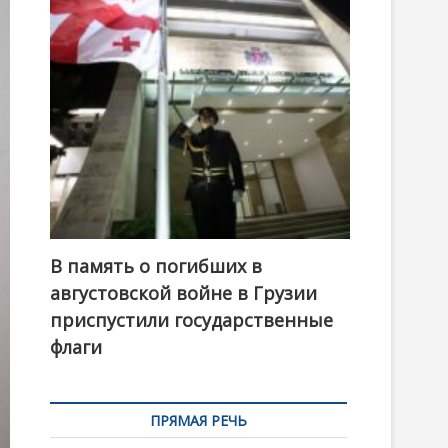
t
o
n
В память о погибших в
августовской войне в Грузии
приспустили государственные
флаги
ПРЯМАЯ РЕЧЬ