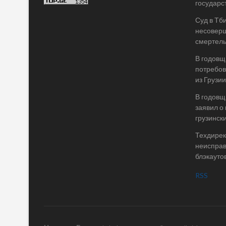
государс
Суд в Тб
несоверш
смертель
В годовщ
потребов
из Грузии
В годовщ
заявил о
грузинск
Техдирек
неисправ
блэкаутов
RSS