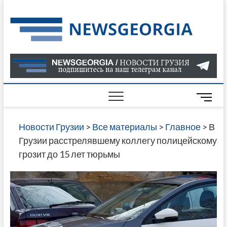
Skip
to
Нов
САМАЯ
content
АКТУАЛ
Гру
ИНФОР
О СОБ
В ГРУЗ
НОВОС
M
ГРУЗИИ
e
ОНЛАЙН
n
Новости Грузии
>
Все материалы
>
Главное
>
В
САЙТЕ 
u
Грузии расстрелявшему коллегу полицейскому
НАЙДЕ
B
грозит до 15 лет тюрьмы
НОВОС
u
ПОЛИТ
t
ЭКОНО
t
КУЛЬТУ
o
СПОРТА
n
МНОГО