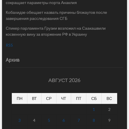
сокращает параметры порта Анаклия
Кобахидзе обещает назвать причины блэкаутов после
завершения расследования СГБ
Спикер парламента Грузии возложил на Саакашвили
косвенную вину за вторжение РФ в Украину
RSS
Архив
АВГУСТ 2026
ПН
ВТ
СР
ЧТ
ПТ
СБ
ВС
1
2
3
4
5
6
7
8
9