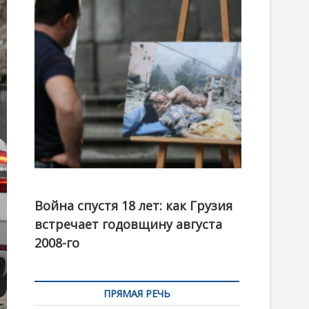
t
o
n
Фотовыставка на тему августовской войны 2008
года в Тбилиси, август 2018 года. Фото: Первый
Война спустя 18 лет: как Грузия
канал
встречает годовщину августа
2008-го
ПРЯМАЯ РЕЧЬ