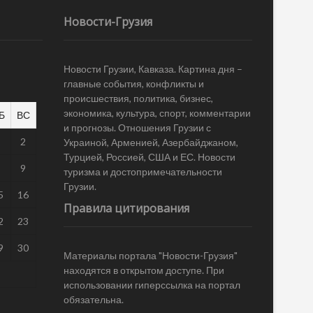
Новости-Грузия
Новости Грузии, Кавказа. Картина дня –
главные события, конфликты и
происшествия, политика, бизнес,
экономика, культура, спорт, комментарии
Б
ВС
и прогнозы. Отношения Грузии с
1
2
Украиной, Арменией, Азербайджаном,
Турцией, Россией, США и ЕС. Новости
8
9
туризма и достопримечательности
Грузии.
5
16
Правила цитирования
2
23
9
30
Материалы портала "Новости-Грузия"
находятся в открытом доступе. При
использовании гиперссылка на портал
обязательна.