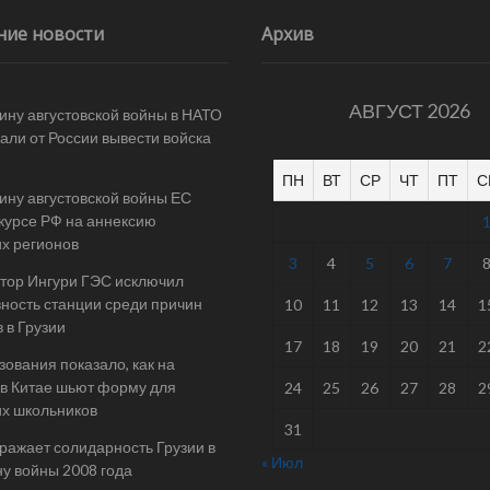
ние новости
Архив
АВГУСТ 2026
ину августовской войны в НАТО
али от России вывести войска
ПН
ВТ
СР
ЧТ
ПТ
С
ину августовской войны ЕС
 курсе РФ на аннексию
их регионов
3
4
5
6
7
тор Ингури ГЭС исключил
ность станции среди причин
10
11
12
13
14
1
 в Грузии
17
18
19
20
21
2
ования показало, как на
в Китае шьют форму для
24
25
26
27
28
2
их школьников
31
ражает солидарность Грузии в
« Июл
у войны 2008 года