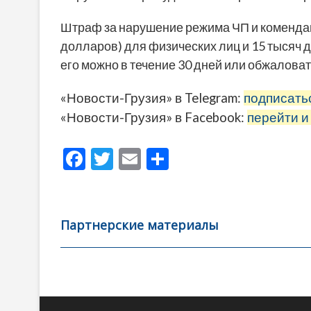
Штраф за нарушение режима ЧП и комендант
долларов) для физических лиц и 15 тысяч д
его можно в течение 30 дней или обжалова
«Новости-Грузия» в Telegram:
подписать
«Новости-Грузия» в Facebook:
перейти и
F
T
E
О
ac
w
m
тп
e
itt
ai
р
b
er
l
а
Партнерские материалы
o
в
o
и
k
ть
Навигация