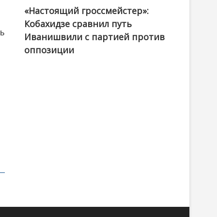
«Настоящий гроссмейстер»:
@ქართული ოცნება / Georgian Dream
Кобахидзе сравнил путь
ть
Иванишвили с партией против
оппозиции