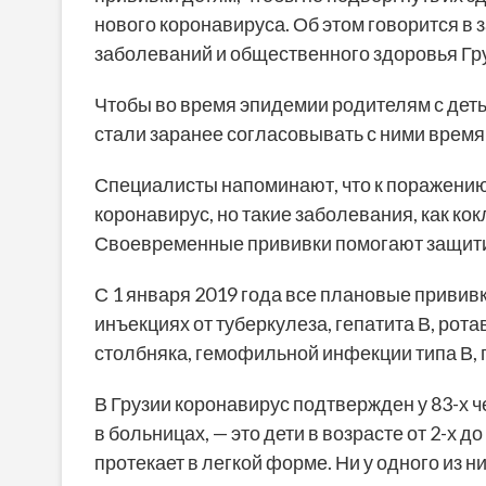
нового коронавируса. Об этом говорится в
заболеваний и общественного здоровья Гр
Чтобы во время эпидемии родителям с деть
стали заранее согласовывать с ними время 
Специалисты напоминают, что к поражению
коронавирус, но такие заболевания, как ко
Своевременные прививки помогают защитит
С 1 января 2019 года все плановые прививк
инъекциях от туберкулеза, гепатита В, рот
столбняка, гемофильной инфекции типа В, п
В Грузии коронавирус подтвержден у 83-х 
в больницах, — это дети в возрасте от 2-х 
протекает в легкой форме. Ни у одного из н