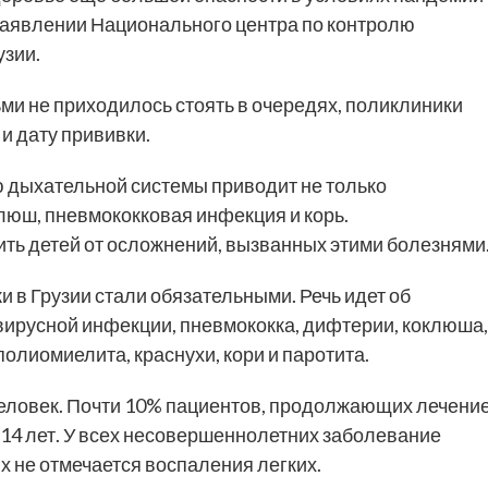
 заявлении Национального центра по контролю
узии.
ми не приходилось стоять в очередях, поликлиники
и дату прививки.
 дыхательной системы приводит не только
клюш, пневмококковая инфекция и корь.
ь детей от осложнений, вызванных этими болезнями
и в Грузии стали обязательными. Речь идет об
авирусной инфекции, пневмококка, дифтерии, коклюша,
олиомиелита, краснухи, кори и паротита.
человек. Почти 10% пациентов, продолжающих лечени
до 14 лет. У всех несовершеннолетних заболевание
их не отмечается воспаления легких.