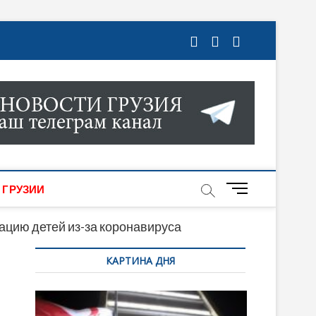
ГРУЗИИ. НОВОСТИ ГРУЗИИ ОНЛАЙН. НА
МИКИ, КУЛЬТУРЫ, СПОРТА И МНОГОЕ
M
 ГРУЗИИ
e
n
ацию детей из-за коронавируса
u
КАРТИНА ДНЯ
B
u
t