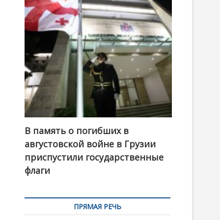
t
o
n
В память о погибших в
августовской войне в Грузии
приспустили государственные
флаги
ПРЯМАЯ РЕЧЬ