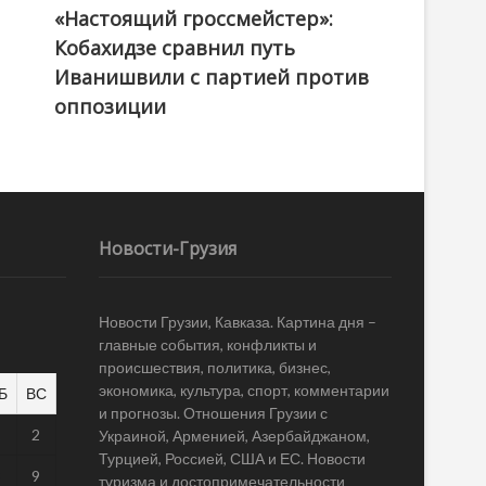
«Настоящий гроссмейстер»:
@ქართული ოცნება / Georgian Dream
Кобахидзе сравнил путь
Иванишвили с партией против
оппозиции
Новости-Грузия
Новости Грузии, Кавказа. Картина дня –
главные события, конфликты и
происшествия, политика, бизнес,
экономика, культура, спорт, комментарии
Б
ВС
и прогнозы. Отношения Грузии с
1
2
Украиной, Арменией, Азербайджаном,
Турцией, Россией, США и ЕС. Новости
8
9
туризма и достопримечательности