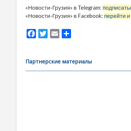
«Новости-Грузия» в Telegram:
подписать
«Новости-Грузия» в Facebook:
перейти и
F
T
E
О
ac
w
m
тп
e
itt
ai
р
b
er
l
а
Партнерские материалы
o
в
o
и
k
ть
Навигация
по
записям