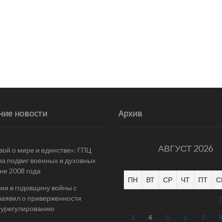
ние новости
Архив
АВГУСТ 2026
вой о мире и единстве»: ГПЦ
а подвиг военных и духовных
йне 2008 года
ПН
ВТ
СР
ЧТ
ПТ
С
ии в годовщину войны с
заявил о приверженности
 урегулированию
3
4
5
6
7