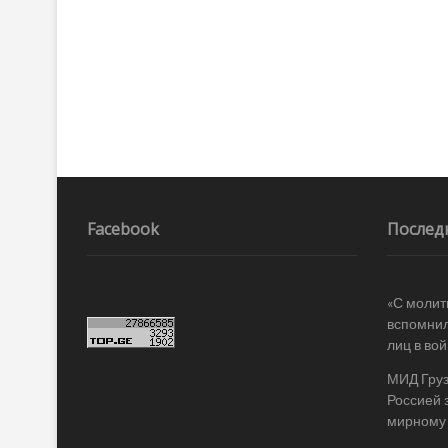
Facebook
Послед
«С молит
вспомнил
лиц в во
МИД Груз
Россией 
мирному