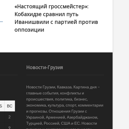
«Настоящий гроссмейстер»:
@ქართული ოცნება / Georgian Dream
Кобахидзе сравнил путь
Иванишвили с партией против
оппозиции
Новости-Грузия
Новости Грузии, Кавказа. Картина дня –
главные события, конфликты и
происшествия, политика, бизнес,
экономика, культура, спорт, комментарии
Б
ВС
и прогнозы. Отношения Грузии с
1
2
Украиной, Арменией, Азербайджаном,
Турцией, Россией, США и ЕС. Новости
8
9