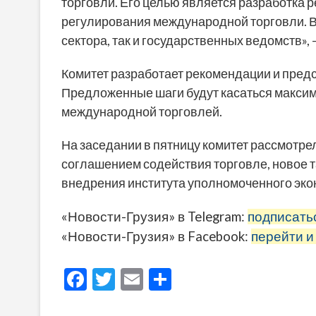
торговли. Его целью является разработка
регулирования международной торговли. В 
сектора, так и государственных ведомств»,
Комитет разработает рекомендации и предс
Предложенные шаги будут касаться максим
международной торговлей.
На заседании в пятницу комитет рассмотре
соглашением содействия торговле, новое 
внедрения института уполномоченного эко
«Новости-Грузия» в Telegram:
подписать
«Новости-Грузия» в Facebook:
перейти и
F
T
E
О
ac
w
m
тп