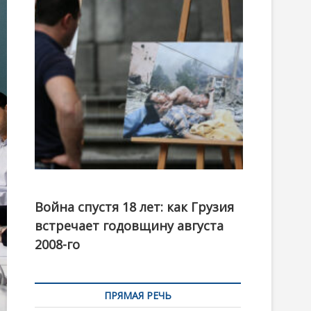
t
o
n
Фотовыставка на тему августовской войны 2008
года в Тбилиси, август 2018 года. Фото: Первый
Война спустя 18 лет: как Грузия
канал
встречает годовщину августа
2008-го
ПРЯМАЯ РЕЧЬ