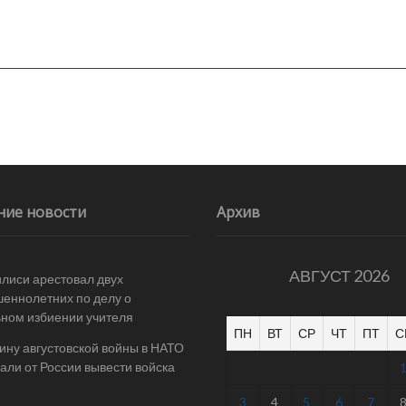
ние новости
Архив
АВГУСТ 2026
илиси арестовал двух
еннолетних по делу о
ном избиении учителя
ПН
ВТ
СР
ЧТ
ПТ
С
ину августовской войны в НАТО
али от России вывести войска
3
4
5
6
7