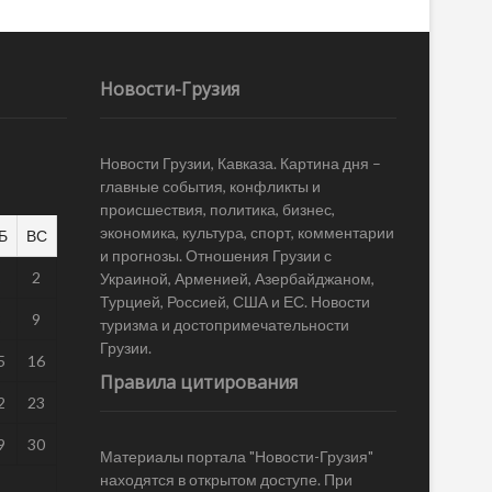
Новости-Грузия
Новости Грузии, Кавказа. Картина дня –
главные события, конфликты и
происшествия, политика, бизнес,
экономика, культура, спорт, комментарии
Б
ВС
и прогнозы. Отношения Грузии с
1
2
Украиной, Арменией, Азербайджаном,
Турцией, Россией, США и ЕС. Новости
8
9
туризма и достопримечательности
Грузии.
5
16
Правила цитирования
2
23
9
30
Материалы портала "Новости-Грузия"
находятся в открытом доступе. При