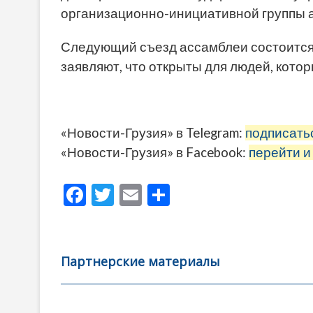
организационно-инициативной группы 
Следующий съезд ассамблеи состоится 
заявляют, что открыты для людей, кото
«Новости-Грузия» в Telegram:
подписать
«Новости-Грузия» в Facebook:
перейти и
F
T
E
О
ac
w
m
тп
e
itt
ai
р
b
er
l
а
Партнерские материалы
o
в
o
и