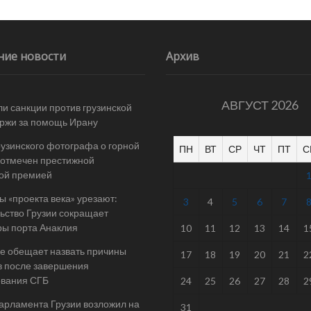
ние новости
Архив
АВГУСТ 2026
и санкции против грузинской
ржи за помощь Ирану
рузинского фотографа о горной
ПН
ВТ
СР
ЧТ
ПТ
С
отмечен престижной
ой премией
 «проекта века» урезают:
3
4
5
6
7
ьство Грузии сокращает
ы порта Анаклия
10
11
12
13
14
1
е обещает назвать причины
17
18
19
20
21
2
в после завершения
ования СГБ
24
25
26
27
28
2
арламента Грузии возложил на
31