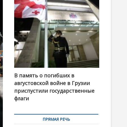
t
o
n
В память о погибших в
августовской войне в Грузии
приспустили государственные
флаги
ПРЯМАЯ РЕЧЬ