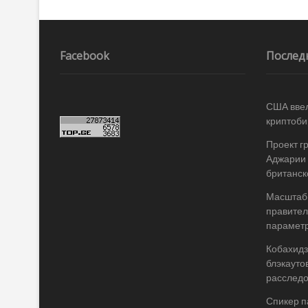
k
ть
Навигация
по
записям
Facebook
Послед
США ввел
криптоби
Проект г
Аджарии 
британск
Масштабы
правител
параметр
Кобахидз
блэкауто
расслед
Спикер п