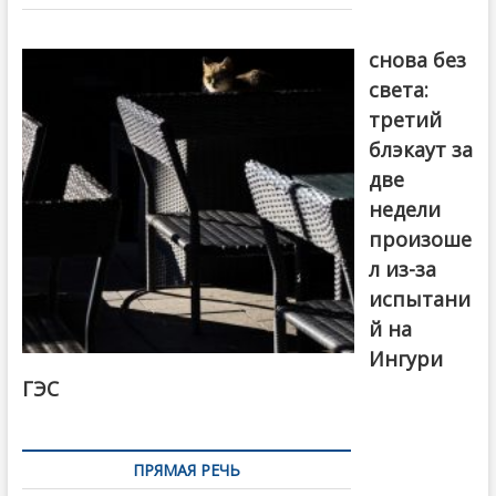
записям
Грузия
снова без
света:
третий
блэкаут за
две
недели
произоше
л из-за
испытани
й на
Ингури
ГЭС
ПРЯМАЯ РЕЧЬ