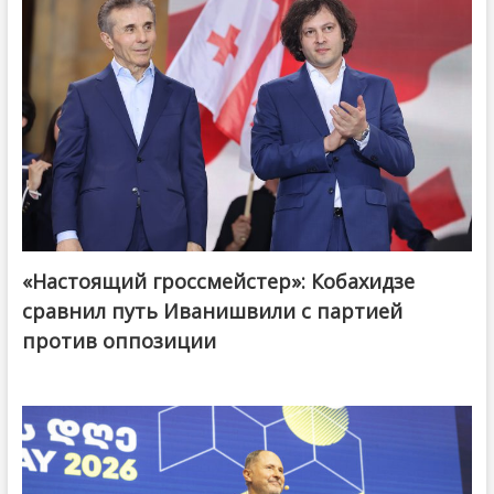
«Настоящий гроссмейстер»: Кобахидзе
@ქართული ოცნება / Georgian Dream
сравнил путь Иванишвили с партией
против оппозиции