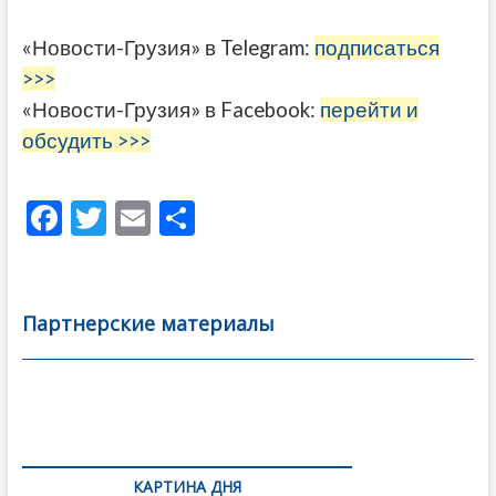
«Новости-Грузия» в Telegram:
подписаться
>>>
«Новости-Грузия» в Facebook:
перейти и
обсудить >>>
F
T
E
О
ac
w
m
тп
e
itt
ai
р
b
er
l
а
Партнерские материалы
o
в
o
и
k
ть
Навигация
по
КАРТИНА ДНЯ