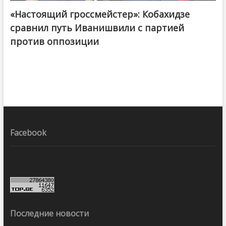
«Настоящий гроссмейстер»: Кобахидзе
@ქართული ოცნება / Georgian Dream
сравнил путь Иванишвили с партией
против оппозиции
Facebook
Последние новости