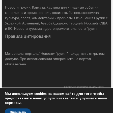
Новости Грузии, Кавказа. Картина дня – главные события,
конфликты и происшествия, политика, бизнес, экономика,
культура, спорт, комментарии и прогнозы. Отношения Грузии с
Украиной, Арменией, Азербайджаном, Турцией, Россией, США
и ЕС. Новости туризма и достопримечательности Грузии.
Правила цитирования
Материалы портала "Новости-Грузия" находятся в открытом
доступе. При использовании гиперссылка на портал
обязательна.
Политика конфиденциальности
Мы используем cookies на нашем сайте для того чтобы
Новости Грузии
| Black Sea Press LTD © 2020 All Rights Reserved /
предоставлять наши услуги читателям и улучшать наши
Design & development —
COCODO BRANDO
сервисы.
Принимаю