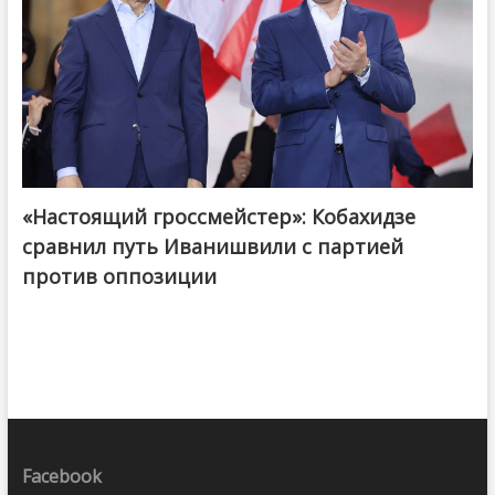
«Настоящий гроссмейстер»: Кобахидзе
@ქართული ოცნება / Georgian Dream
сравнил путь Иванишвили с партией
против оппозиции
Facebook