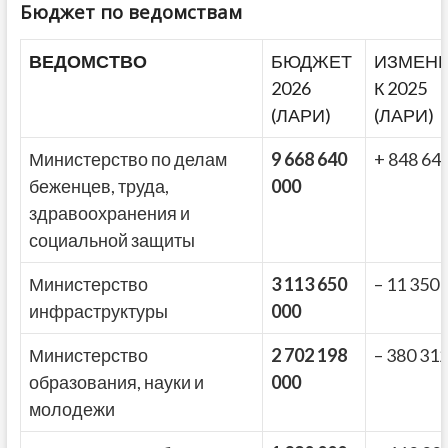
Бюджет по ведомствам
ВЕДОМСТВО
БЮДЖЕТ
ИЗМЕН
2026
К 2025
(ЛАРИ)
(ЛАРИ)
Министерство по делам
9 668 640
+ 848 64
беженцев, труда,
000
здравоохранения и
социальной защиты
Министерство
3 113 650
– 11 350 
инфраструктуры
000
Министерство
2 702 198
– 380 31
образования, науки и
000
молодежи