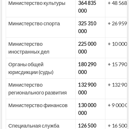
Министерство культуры
364 835
+ 48 568
000
Министерство спорта
325 310
+ 26 959
000
Министерство
225 000
+ 10 000
иностранных дел
000
Органы общей
180 290
+ 15 790
юрисдикции (суды)
000
Министерство
132 900
+ 132 90
регионального развития
000
Министерство финансов
130 000
+ 9 000 0
000
Специальная служба
126 500
+ 16 500