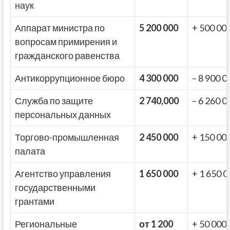
наук
Аппарат министра по
5 200 000
+ 500 00
вопросам примирения и
гражданского равенства
Антикоррупционное бюро
4 300 000
– 8 900 0
Служба по защите
2 740,000
– 6 260 0
персональных данных
Торгово-промышленная
2 450 000
+ 150 00
палата
Агентство управления
1 650 000
+ 1 650 0
государственными
грантами
Региональные
от 1 200
+ 50 000