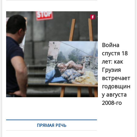
Фотовыставка
на тему
августовской
войны 2008
года в Тбилиси,
август 2018
года. Фото:
Война
Первый канал
спустя 18
лет: как
Грузия
встречает
годовщин
у августа
2008-го
ПРЯМАЯ РЕЧЬ