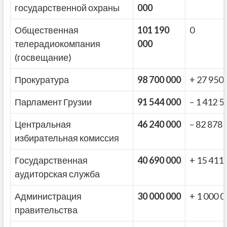
государственной охраны
000
Общественная
101 190
0
телерадиокомпания
000
(госвещание)
Прокуратура
98 700 000
+ 27 950
Парламент Грузии
91 544 000
– 1 412 5
Центральная
46 240 000
– 82 878 
избирательная комиссия
Государственная
40 690 000
+ 15 411
аудиторская служба
Администрация
30 000 000
+ 1 000 0
правительства