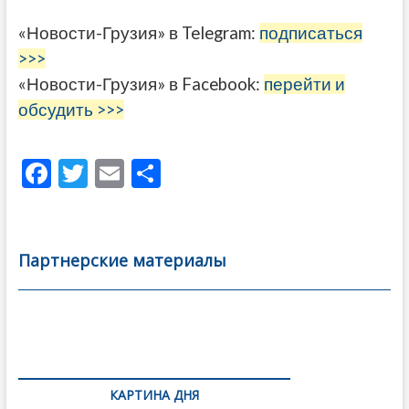
«Новости-Грузия» в Telegram:
подписаться
>>>
«Новости-Грузия» в Facebook:
перейти и
обсудить >>>
F
T
E
О
ac
w
m
тп
e
itt
ai
р
b
er
l
а
Партнерские материалы
o
в
o
и
k
ть
Навигация
по
КАРТИНА ДНЯ
записям