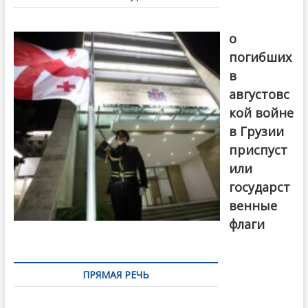
записям
В память
о
погибших
в
августовс
кой войне
в Грузии
приспуст
или
государст
венные
флаги
ПРЯМАЯ РЕЧЬ