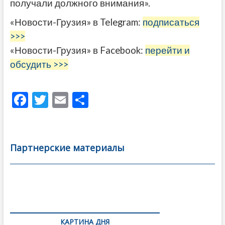
получали должного внимания».
«Новости-Грузия» в Telegram:
подписаться
>>>
«Новости-Грузия» в Facebook:
перейти и
обсудить >>>
F
T
E
О
ac
w
m
тп
e
itt
ai
р
b
er
l
а
Партнерские материалы
o
в
o
и
k
ть
Навигация
по
КАРТИНА ДНЯ