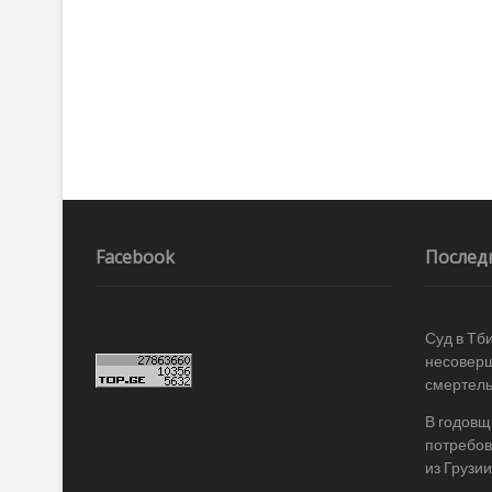
Facebook
Послед
Суд в Тб
несоверш
смертель
В годовщ
потребов
из Грузии