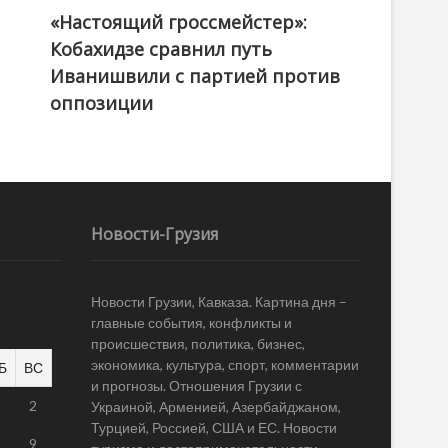
«Настоящий гроссмейстер»:
@ქართული ოცნება / Georgian Dream
Кобахидзе сравнил путь
Иванишвили с партией против
оппозиции
Новости-Грузия
Новости Грузии, Кавказа. Картина дня –
главные события, конфликты и
происшествия, политика, бизнес,
экономика, культура, спорт, комментарии
Б
ВС
и прогнозы. Отношения Грузии с
1
2
Украиной, Арменией, Азербайджаном,
Турцией, Россией, США и ЕС. Новости
8
9