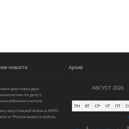
ние новости
Архив
АВГУСТ 2026
илиси арестовал двух
еннолетних по делу о
ном избиении учителя
ПН
ВТ
СР
ЧТ
ПТ
С
ину августовской войны в НАТО
али от России вывести войска
3
4
5
6
7