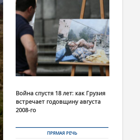
t
o
n
Фотовыставка на тему августовской войны 2008
года в Тбилиси, август 2018 года. Фото: Первый
Война спустя 18 лет: как Грузия
канал
встречает годовщину августа
2008-го
ПРЯМАЯ РЕЧЬ