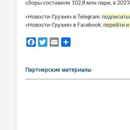
сборы составили 102,8 млн лари, в 2023 
«Новости-Грузия» в Telegram:
подписать
«Новости-Грузия» в Facebook:
перейти и
F
T
E
О
ac
w
m
тп
e
itt
ai
р
b
er
l
а
Партнерские материалы
o
в
o
и
k
ть
Навигация
по
записям