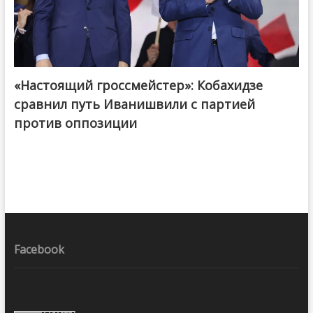
«Настоящий гроссмейстер»: Кобахидзе
@ქართული ოცნება / Georgian Dream
сравнил путь Иванишвили с партией
против оппозиции
Facebook