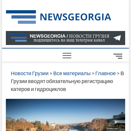
Skip
to
Нов
САМАЯ
content
АКТУАЛ
Гру
ИНФОР
О СОБ
В ГРУЗ
НОВОС
M
ГРУЗИИ
e
ОНЛАЙН
n
Новости Грузии
>
Все материалы
>
Главное
>
В
САЙТЕ 
u
Грузии вводят обязательную регистрацию
НАЙДЕ
B
катеров и гидроциклов
НОВОС
u
ПОЛИТ
t
ЭКОНО
t
КУЛЬТУ
o
СПОРТА
n
МНОГО