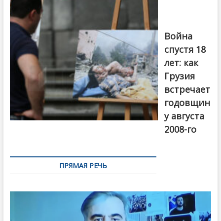
войны 2008
года в Тбилиси,
август 2018
года. Фото:
Война
Первый канал
спустя 18
лет: как
Грузия
встречает
годовщин
у августа
2008-го
ПРЯМАЯ РЕЧЬ