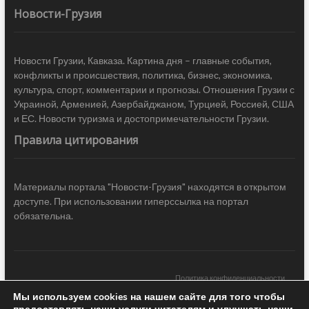
Новости-Грузия
Новости Грузии, Кавказа. Картина дня – главные события,
конфликты и происшествия, политика, бизнес, экономика,
культура, спорт, комментарии и прогнозы. Отношения Грузии с
Украиной, Арменией, Азербайджаном, Турцией, Россией, США
и ЕС. Новости туризма и достопримечательности Грузии.
Правила цитирования
Материалы портала "Новости-Грузия" находятся в открытом
доступе. При использовании гиперссылка на портал
обязательна.
Политика конфиденциальности
Мы используем cookies на нашем сайте для того чтобы
Новости Грузии
| Black Sea Press LTD © 2020 All Rights Reserved /