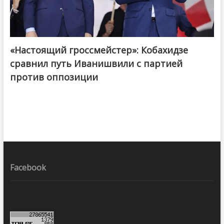
«Настоящий гроссмейстер»: Кобахидзе
@ქართული ოცნება / Georgian Dream
сравнил путь Иванишвили с партией
против оппозиции
Facebook