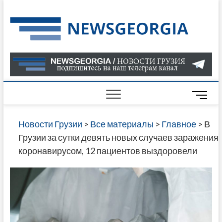
Skip
to
Нов
САМАЯ
content
АКТУАЛ
Гру
ИНФОР
О СОБ
В ГРУЗ
НОВОС
M
ГРУЗИИ
e
ОНЛАЙН
n
Новости Грузии
>
Все материалы
>
Главное
>
В
САЙТЕ 
u
Грузии за сутки девять новых случаев заражения
НАЙДЕ
B
коронавирусом, 12 пациентов выздоровели
НОВОС
u
ПОЛИТ
t
ЭКОНО
t
КУЛЬТУ
o
СПОРТА
n
МНОГО