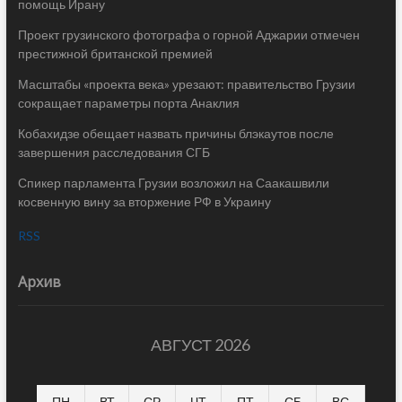
помощь Ирану
Проект грузинского фотографа о горной Аджарии отмечен
престижной британской премией
Масштабы «проекта века» урезают: правительство Грузии
сокращает параметры порта Анаклия
Кобахидзе обещает назвать причины блэкаутов после
завершения расследования СГБ
Спикер парламента Грузии возложил на Саакашвили
косвенную вину за вторжение РФ в Украину
RSS
Архив
АВГУСТ 2026
ПН
ВТ
СР
ЧТ
ПТ
СБ
ВС