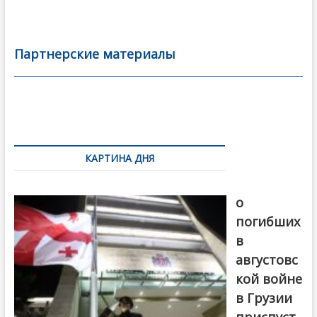
ac
w
m
тп
e
itt
ai
р
b
er
l
а
Партнерские материалы
o
в
o
и
k
ть
Навигация
по
КАРТИНА ДНЯ
записям
В память
о
погибших
в
августовс
кой войне
в Грузии
приспуст