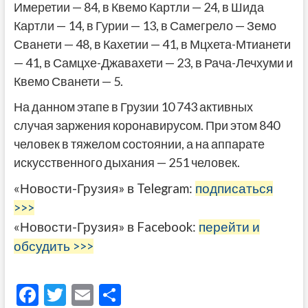
Имеретии — 84, в Квемо Картли — 24, в Шида
Картли — 14, в Гурии — 13, в Самегрело — Земо
Сванети — 48, в Кахетии — 41, в Мцхета-Мтианети
— 41, в Самцхе-Джавахети — 23, в Рача-Лечхуми и
Квемо Сванети — 5.
На данном этапе в Грузии 10 743 активных
случая заржения коронавирусом. При этом 840
человек в тяжелом состоянии, а на аппарате
искусственного дыхания — 251 человек.
«Новости-Грузия» в Telegram:
подписаться
>>>
«Новости-Грузия» в Facebook:
перейти и
обсудить >>>
F
T
E
О