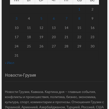
1
2
3
4
5
6
7
8
9
10
11
12
13
14
15
16
17
18
19
20
21
22
23
24
25
26
27
28
29
30
31
« Июл
Новости-Грузия
Новости Грузии, Кавказа. Картина дня – главные события,
конфликты и происшествия, политика, бизнес, экономика,
культура, спорт, комментарии и прогнозы. Отношения Грузии с
Украиной, Арменией, Азербайджаном, Турцией, Россией, США