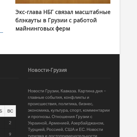
Экс-глава НБГ связал масштабные
блэкауты в Грузии с работой
майнинговых ферм
Новости-Грузия
Новости Грузии, Кавказа. Картина дня –
главные события, конфликты и
происшествия, политика, бизнес,
экономика, культура, спорт, комментарии
Б
ВС
и прогнозы. Отношения Грузии с
1
2
Украиной, Арменией, Азербайджаном,
Турцией, Россией, США и ЕС. Новости
8
9
туризма и достопримечательности