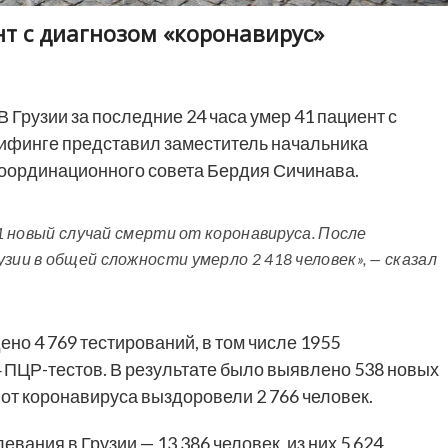
нт с диагнозом «коронавирус»
В Грузии за последние 24 часа умер 41 пациент с
рифинге представил заместитель начальника
оординационного совета Бердия Сичинава.
41 новый случай смерти от коронавируса. После
зии в общей сложности умерло 2 418 человек», — сказал
ено 4 769 тестирований, в том числе 1955
4 ПЦР-тестов. В результате было выявлено 538 новых
 от коронавируса выздоровели 2 766 человек.
вания в Грузии — 13 386 человек, из них 5 624