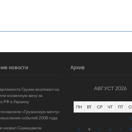
ние новости
Архив
АВГУСТ 2026
арламента Грузии возложил на
ли косвенную вину за
е РФ в Украину
ПН
ВТ
СР
ЧТ
ПТ
С
 похвалили «Грузинскую мечту»
смысление событий 2008 года
е назвал Саакашвили
3
4
5
6
7