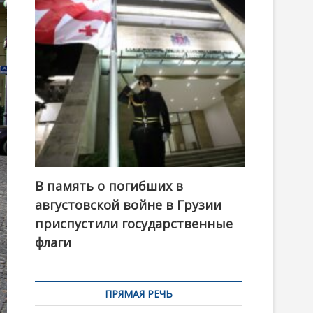
t
o
n
В память о погибших в
августовской войне в Грузии
приспустили государственные
флаги
ПРЯМАЯ РЕЧЬ