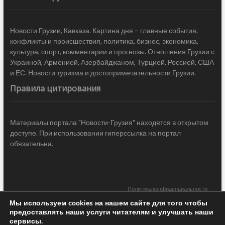
Новости Грузии, Кавказа. Картина дня – главные события,
конфликты и происшествия, политика, бизнес, экономика,
культура, спорт, комментарии и прогнозы. Отношения Грузии с
Украиной, Арменией, Азербайджаном, Турцией, Россией, США
и ЕС. Новости туризма и достопримечательности Грузии.
Правила цитирования
Материалы портала "Новости-Грузия" находятся в открытом
доступе. При использовании гиперссылка на портал
обязательна.
Политика конфиденциальности
Мы используем cookies на нашем сайте для того чтобы
Новости Грузии
| Black Sea Press LTD © 2020 All Rights Reserved /
предоставлять наши услуги читателям и улучшать наши
Design & development —
COCODO BRANDO
сервисы.