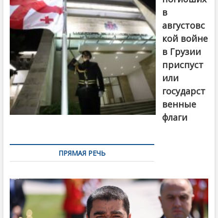
в
августовс
кой войне
в Грузии
приспуст
или
государст
венные
флаги
ПРЯМАЯ РЕЧЬ