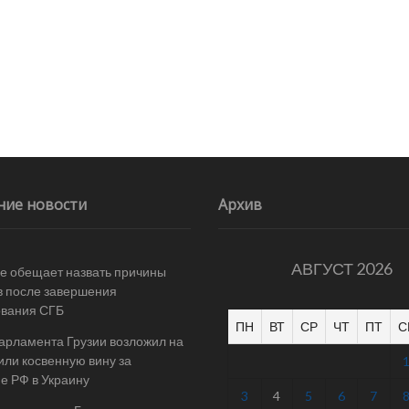
ние новости
Архив
АВГУСТ 2026
е обещает назвать причины
в после завершения
ования СГБ
ПН
ВТ
СР
ЧТ
ПТ
С
арламента Грузии возложил на
ли косвенную вину за
е РФ в Украину
3
4
5
6
7