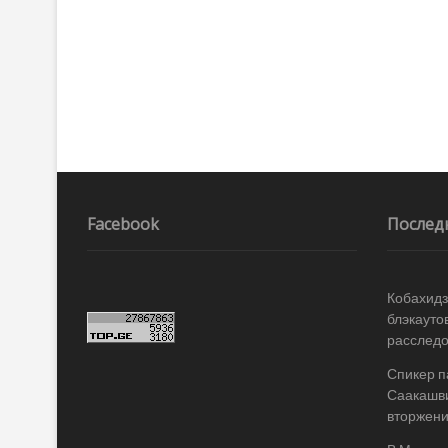
Facebook
Послед
Кобахидз
блэкауто
расслед
Спикер п
Саакашви
вторжени