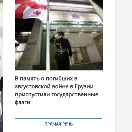
t
o
n
В память о погибших в
августовской войне в Грузии
приспустили государственные
флаги
ПРЯМАЯ РЕЧЬ