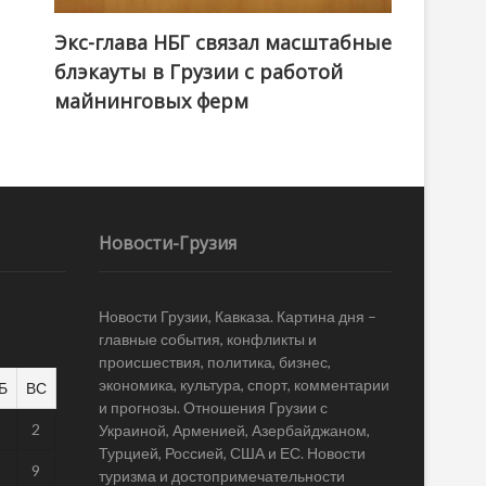
Экс-глава НБГ связал масштабные
блэкауты в Грузии с работой
майнинговых ферм
Новости-Грузия
Новости Грузии, Кавказа. Картина дня –
главные события, конфликты и
происшествия, политика, бизнес,
экономика, культура, спорт, комментарии
Б
ВС
и прогнозы. Отношения Грузии с
1
2
Украиной, Арменией, Азербайджаном,
Турцией, Россией, США и ЕС. Новости
8
9
туризма и достопримечательности