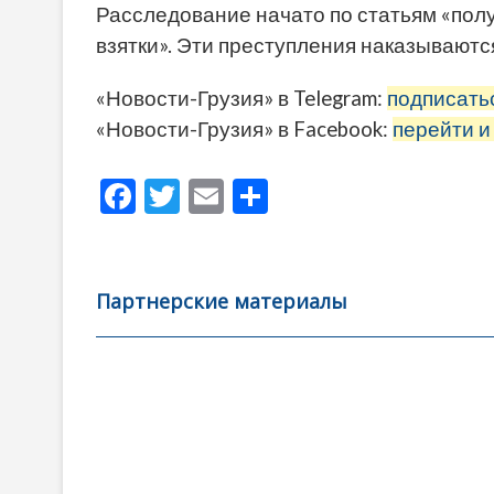
Расследование начато по статьям «полу
взятки». Эти преступления наказываются
«Новости-Грузия» в Telegram:
подписать
«Новости-Грузия» в Facebook:
перейти и
F
T
E
О
ac
w
m
тп
e
itt
ai
р
b
er
l
а
Партнерские материалы
o
в
o
и
k
ть
Навигация
по
записям