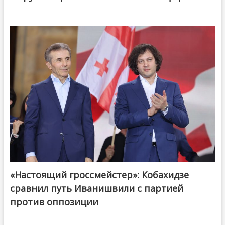
«Настоящий гроссмейстер»: Кобахидзе
@ქართული ოცნება / Georgian Dream
сравнил путь Иванишвили с партией
против оппозиции