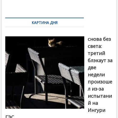
o
и
k
ть
Навигация
по
КАРТИНА ДНЯ
записям
Грузия
снова без
света:
третий
блэкаут за
две
недели
произоше
л из-за
испытани
й на
Ингури
ГЭС