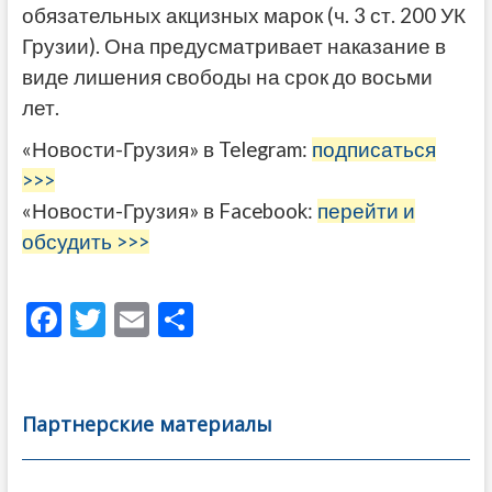
обязательных акцизных марок (ч. 3 ст. 200 УК
Грузии). Она предусматривает наказание в
виде лишения свободы на срок до восьми
лет.
«Новости-Грузия» в Telegram:
подписаться
>>>
«Новости-Грузия» в Facebook:
перейти и
обсудить >>>
F
T
E
О
ac
w
m
тп
e
itt
ai
р
b
er
l
а
Партнерские материалы
o
в