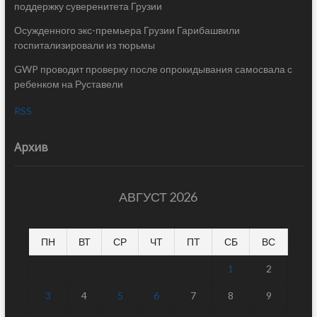
поддержку суверенитета Грузии
Осужденного экс-премьера Грузии Гарибашвили
госпитализировали из тюрьмы
GWP проводит проверку после опрокидывания самосвала с
ребенком на Руставели
RSS
Архив
АВГУСТ 2026
ПН
ВТ
СР
ЧТ
ПТ
СБ
ВС
1
2
3
4
5
6
7
8
9