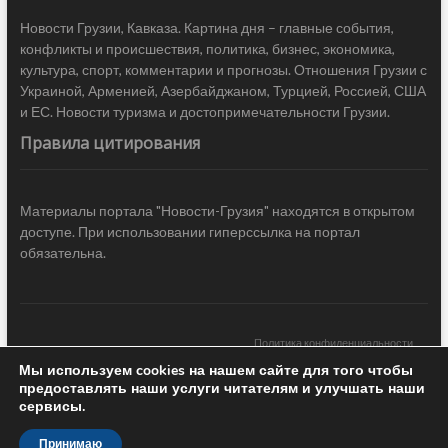
Новости Грузии, Кавказа. Картина дня – главные события,
конфликты и происшествия, политика, бизнес, экономика,
культура, спорт, комментарии и прогнозы. Отношения Грузии с
Украиной, Арменией, Азербайджаном, Турцией, Россией, США
и ЕС. Новости туризма и достопримечательности Грузии.
Правила цитирования
Материалы портала "Новости-Грузия" находятся в открытом
доступе. При использовании гиперссылка на портал
обязательна.
Политика конфиденциальности
Мы используем cookies на нашем сайте для того чтобы
Новости Грузии
| Black Sea Press LTD © 2020 All Rights Reserved /
предоставлять наши услуги читателям и улучшать наши
Design & development —
COCODO BRANDO
сервисы.
Принимаю