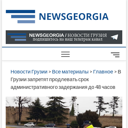
Skip
to
Нов
САМАЯ
content
АКТУАЛ
Гру
ИНФОР
О СОБ
В ГРУЗ
НОВОС
M
ГРУЗИИ
e
ОНЛАЙН
n
Новости Грузии
>
Все материалы
>
Главное
>
В
САЙТЕ 
u
Грузии запретят продлевать срок
НАЙДЕ
B
административного задержания до 48 часов
НОВОС
u
ПОЛИТ
t
ЭКОНО
t
КУЛЬТУ
o
СПОРТА
n
МНОГО