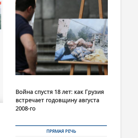
t
o
n
Фотовыставка на тему августовской войны 2008
года в Тбилиси, август 2018 года. Фото: Первый
Война спустя 18 лет: как Грузия
канал
встречает годовщину августа
2008-го
ПРЯМАЯ РЕЧЬ