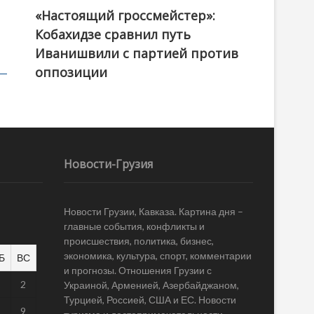
«Настоящий гроссмейстер»:
@ქართული ოცნება / Georgian Dream
Кобахидзе сравнил путь
Иванишвили с партией против
оппозиции
Новости-Грузия
Новости Грузии, Кавказа. Картина дня –
главные события, конфликты и
происшествия, политика, бизнес,
экономика, культура, спорт, комментарии
Б
ВС
и прогнозы. Отношения Грузии с
1
2
Украиной, Арменией, Азербайджаном,
Турцией, Россией, США и ЕС. Новости
8
9