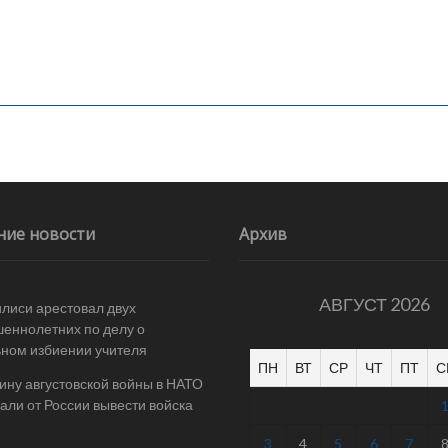
ние новости
Архив
АВГУСТ 2026
илиси арестовал двух
еннолетних по делу о
ном избиении учителя
ПН
ВТ
СР
ЧТ
ПТ
С
ину августовской войны в НАТО
али от России вывести войска
3
4
5
6
7